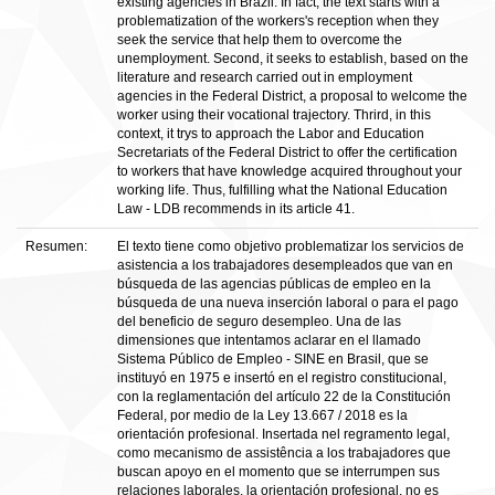
existing agencies in Brazil. In fact, the text starts with a
problematization of the workers's reception when they
seek the service that help them to overcome the
unemployment. Second, it seeks to establish, based on the
literature and research carried out in employment
agencies in the Federal District, a proposal to welcome the
worker using their vocational trajectory. Thrird, in this
context, it trys to approach the Labor and Education
Secretariats of the Federal District to offer the certification
to workers that have knowledge acquired throughout your
working life. Thus, fulfilling what the National Education
Law - LDB recommends in its article 41.
Resumen:
El texto tiene como objetivo problematizar los servicios de
asistencia a los trabajadores desempleados que van en
búsqueda de las agencias públicas de empleo en la
búsqueda de una nueva inserción laboral o para el pago
del beneficio de seguro desempleo. Una de las
dimensiones que intentamos aclarar en el llamado
Sistema Público de Empleo - SINE en Brasil, que se
instituyó en 1975 e insertó en el registro constitucional,
con la reglamentación del artículo 22 de la Constitución
Federal, por medio de la Ley 13.667 / 2018 es la
orientación profesional. Insertada nel regramento legal,
como mecanismo de assistência a los trabajadores que
buscan apoyo en el momento que se interrumpen sus
relaciones laborales, la orientación profesional, no es