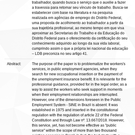
trabalhador, quando busca o serviço que o auxilie a fazer
a travessia para retomar seu vínculo de trabalho. Busca-se
estabelecer com base na literatura e na pesquisa
realizada em agências de emprego do Distrito Federal,
uma proposta de acolhimento ao trabalhador a partir da
sua trajetória profissional, ao mesmo tempo em que visa
aproximar as Secretarias do Trabalho e da Educação do
Distrito Federal para o oferecimento da certificação do seu
conhecimento adquirido ao longo da sua vida laboral,
cumprindo assim o que a própria lei nacional da educação
– LDB preconiza no seu artigo 41.
Abstract:
The purpose of the paper is to problematize the workers's
services, in public employment agencies, when they
search for new occupational insertion or the payment of
the unemployment insurance benefit. It is relevante for the
professional guidance, provided for in the legal order, as a
way to assist the workers who seek support in moments
when their employment relationships are interrupted.
However, one of the dimensions foreseen in the Public
Employment System - SINE in Brazil is absent. It was
established in 1975 and inserted in the constitutional
regulation with the regulation of article 22 of the Federal
Constitution and through Law nº. 13.667/2018. However,
this service, yet, has not become effective as "public
service" within the scope of more than two thousand