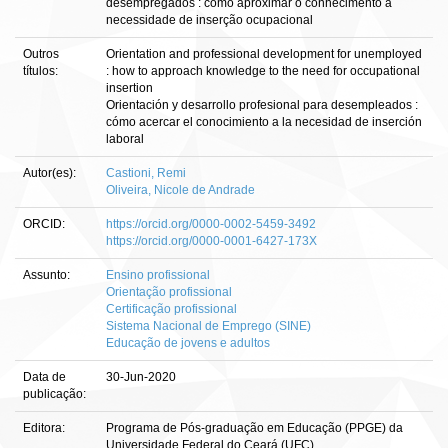
desempregados : como aproximar o conhecimento à
necessidade de inserção ocupacional
Outros
Orientation and professional development for unemployed
títulos:
: how to approach knowledge to the need for occupational
insertion
Orientación y desarrollo profesional para desempleados :
cómo acercar el conocimiento a la necesidad de inserción
laboral
Autor(es):
Castioni, Remi
Oliveira, Nicole de Andrade
ORCID:
https://orcid.org/0000-0002-5459-3492
https://orcid.org/0000-0001-6427-173X
Assunto:
Ensino profissional
Orientação profissional
Certificação profissional
Sistema Nacional de Emprego (SINE)
Educação de jovens e adultos
Data de
30-Jun-2020
publicação:
Editora:
Programa de Pós-graduação em Educação (PPGE) da
Universidade Federal do Ceará (UFC)