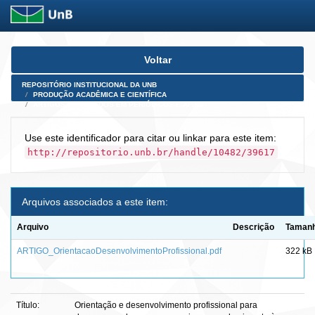
Skip
Voltar
navigation
REPOSITÓRIO INSTITUCIONAL DA UNB
PRODUÇÃO ACADÊMICA E CIENTÍFICA
ARTIGOS PUBLICADOS EM PERIÓDICOS E AFINS
Use este identificador para citar ou linkar para este item:
http://repositorio.unb.br/handle/10482/39617
Arquivos associados a este item:
Arquivo
Descrição
Taman
ARTIGO_OrientacaoDesenvolvimentoProfissional.pdf
322 kB
Título:
Orientação e desenvolvimento profissional para