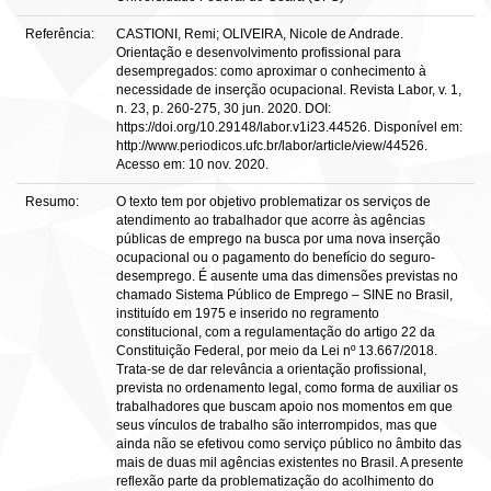
Referência:
CASTIONI, Remi; OLIVEIRA, Nicole de Andrade.
Orientação e desenvolvimento profissional para
desempregados: como aproximar o conhecimento à
necessidade de inserção ocupacional. Revista Labor, v. 1,
n. 23, p. 260-275, 30 jun. 2020. DOI:
https://doi.org/10.29148/labor.v1i23.44526. Disponível em:
http://www.periodicos.ufc.br/labor/article/view/44526.
Acesso em: 10 nov. 2020.
Resumo:
O texto tem por objetivo problematizar os serviços de
atendimento ao trabalhador que acorre às agências
públicas de emprego na busca por uma nova inserção
ocupacional ou o pagamento do benefício do seguro-
desemprego. É ausente uma das dimensões previstas no
chamado Sistema Público de Emprego – SINE no Brasil,
instituído em 1975 e inserido no regramento
constitucional, com a regulamentação do artigo 22 da
Constituição Federal, por meio da Lei nº 13.667/2018.
Trata-se de dar relevância a orientação profissional,
prevista no ordenamento legal, como forma de auxiliar os
trabalhadores que buscam apoio nos momentos em que
seus vínculos de trabalho são interrompidos, mas que
ainda não se efetivou como serviço público no âmbito das
mais de duas mil agências existentes no Brasil. A presente
reflexão parte da problematização do acolhimento do