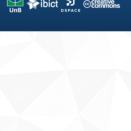
Fale conosco
Sobre