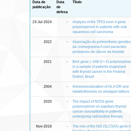
Data de
Data
Título
publicação
de
defesa
23-Jul-2024
-
Analysis of the TP53 exon 4 gene
polymorphism in patients with oral
squamous cell carcinoma
2022
-
Associação do polimorfismo genétic
da cromogranina A com pacientes
portadores de câncer de tireoide
2021
-
BAX gene (−248 G > A) polymorphis
in a sample of patients diagnosed
with thyroid cancer in the Federal
District, Brazil
2004
-
Immunolocalization of HLA-DR and
metallothionein on amalgam tattoos
2020
-
The impact of NOS3 gene
polymorphism on papillary thyroid
cancer susceptibility in patients
undergoing radioiodine therapy
Nov-2018
-
The role of the NIS (SLC5A5) gene i