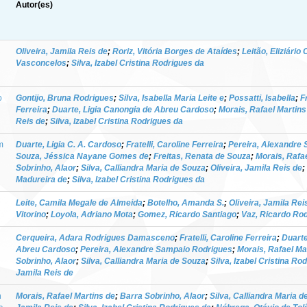
Autor(es)
Oliveira, Jamila Reis de
;
Roriz, Vitória Borges de Ataídes
;
Leitão, Eliziário
Vasconcelos
;
Silva, Izabel Cristina Rodrigues da
o
Gontijo, Bruna Rodrigues
;
Silva, Isabella Maria Leite e
;
Possatti, Isabella
;
F
Ferreira
;
Duarte, Ligia Canongia de Abreu Cardoso
;
Morais, Rafael Martins
Reis de
;
Silva, Izabel Cristina Rodrigues da
m
Duarte, Ligia C. A. Cardoso
;
Fratelli, Caroline Ferreira
;
Pereira, Alexandre
Souza, Jéssica Nayane Gomes de
;
Freitas, Renata de Souza
;
Morais, Rafa
Sobrinho, Alaor
;
Silva, Calliandra Maria de Souza
;
Oliveira, Jamila Reis de
;
Madureira de
;
Silva, Izabel Cristina Rodrigues da
Leite, Camila Megale de Almeida
;
Botelho, Amanda S.
;
Oliveira, Jamila Rei
Vitorino
;
Loyola, Adriano Mota
;
Gomez, Ricardo Santiago
;
Vaz, Ricardo Ro
Cerqueira, Adara Rodrigues Damasceno
;
Fratelli, Caroline Ferreira
;
Duarte
Abreu Cardoso
;
Pereira, Alexandre Sampaio Rodrigues
;
Morais, Rafael Ma
Sobrinho, Alaor
;
Silva, Calliandra Maria de Souza
;
Silva, Izabel Cristina Ro
Jamila Reis de
n
Morais, Rafael Martins de
;
Barra Sobrinho, Alaor
;
Silva, Calliandra Maria 