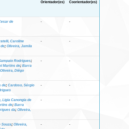
Orientador(es)
Coorientador(es)
 Cesar de
-
-
ratelli, Caroline
-
-
 de
;
Oliveira, Jamila
 Sampaio Rodrigues
;
-
-
el Martins de
;
Barra
Oliveira, Diêgo
s de
;
Cardoso, Sérgio
-
-
drigues
, Ligia Canongia de
-
-
rtins de
;
Barra
drigues da
;
Oliveira,
de Souza
;
Oliveira,
-
-