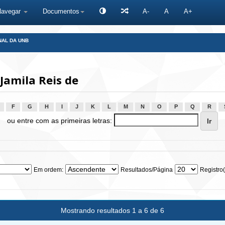
Navegar
Documentos
A-
A
A+
NAL DA UNB
Jamila Reis de
F
G
H
I
J
K
L
M
N
O
P
Q
R
ou entre com as primeiras letras:
Em ordem:
Resultados/Página
Registro(
Mostrando resultados 1 a 6 de 6