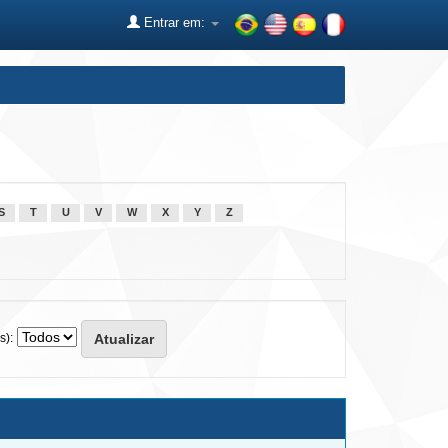
Entrar em:
S
T
U
V
W
X
Y
Z
s):