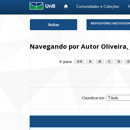
Comunidades e Coleções
Skip
REPOSITÓRIO INSTITUCIO
Voltar
navigation
Navegando por Autor Oliveira, 
Ir para:
0-9
A
B
C
D
E
Classificar por: