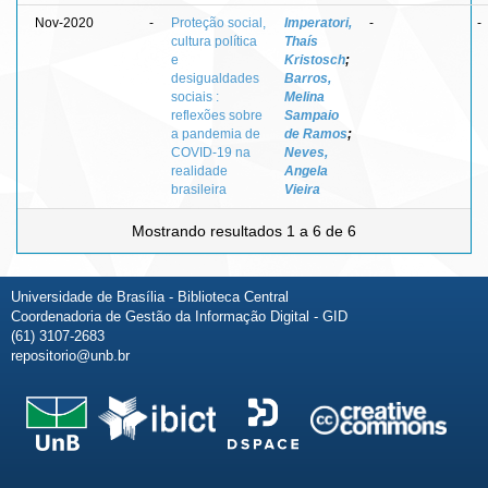
Nov-2020
-
Proteção social,
Imperatori,
-
-
cultura política
Thaís
e
Kristosch
;
desigualdades
Barros,
sociais :
Melina
reflexões sobre
Sampaio
a pandemia de
de Ramos
;
COVID-19 na
Neves,
realidade
Angela
brasileira
Vieira
Mostrando resultados 1 a 6 de 6
Universidade de Brasília - Biblioteca Central
Coordenadoria de Gestão da Informação Digital - GID
(61) 3107-2683
repositorio@unb.br