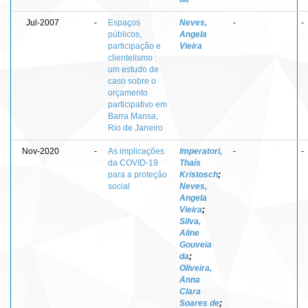
Jul-2007
-
Espaços
Neves,
-
-
públicos,
Angela
participação e
Vieira
clientelismo :
um estudo de
caso sobre o
orçamento
participativo em
Barra Mansa,
Rio de Janeiro
Nov-2020
-
As implicações
Imperatori,
-
-
da COVID-19
Thaís
para a proteção
Kristosch
;
social
Neves,
Angela
Vieira
;
Silva,
Aline
Gouveia
da
;
Oliveira,
Anna
Clara
Soares de
;