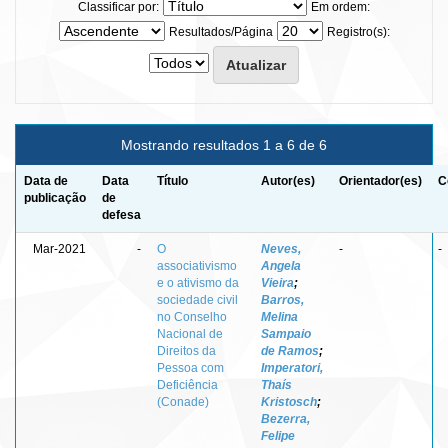
Classificar por:
Em ordem:
Resultados/Página
Registro(s):
Mostrando resultados 1 a 6 de 6
Data de
Data
Título
Autor(es)
Orientador(es)
C
publicação
de
defesa
Mar-2021
-
O
Neves,
-
-
associativismo
Angela
e o ativismo da
Vieira
;
sociedade civil
Barros,
no Conselho
Melina
Nacional de
Sampaio
Direitos da
de Ramos
;
Pessoa com
Imperatori,
Deficiência
Thaís
(Conade)
Kristosch
;
Bezerra,
Felipe