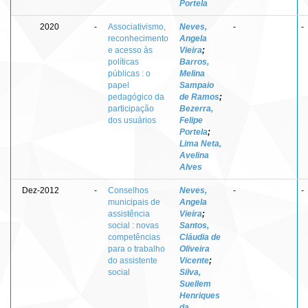
Portela
2020
-
Associativismo,
Neves,
-
-
reconhecimento
Angela
e acesso às
Vieira
;
políticas
Barros,
públicas : o
Melina
papel
Sampaio
pedagógico da
de Ramos
;
participação
Bezerra,
dos usuários
Felipe
Portela
;
Lima Neta,
Avelina
Alves
Dez-2012
-
Conselhos
Neves,
-
-
municipais de
Angela
assistência
Vieira
;
social : novas
Santos,
competências
Cláudia de
para o trabalho
Oliveira
do assistente
Vicente
;
social
Silva,
Suellem
Henriques
da