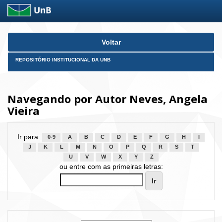
Skip
Voltar
navigation
REPOSITÓRIO INSTITUCIONAL DA UNB
Navegando por Autor Neves, Angela
Vieira
Ir para:
0-9
A
B
C
D
E
F
G
H
I
J
K
L
M
N
O
P
Q
R
S
T
U
V
W
X
Y
Z
ou entre com as primeiras letras: