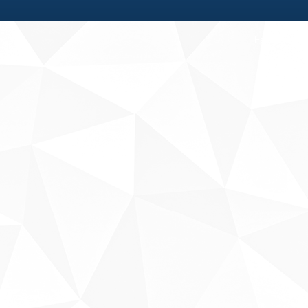
Fale conosco
Sobre