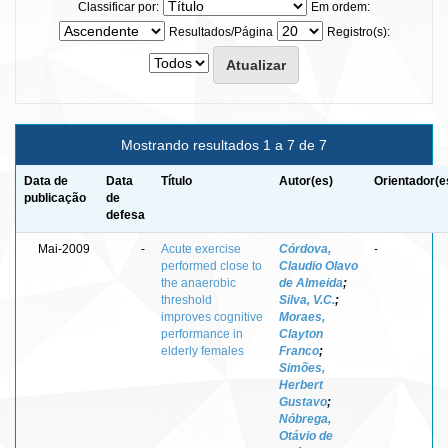
Classificar por:
Em ordem:
Resultados/Página
Registro(s):
Mostrando resultados 1 a 7 de 7
Data de
Data
Título
Autor(es)
Orientador(e
publicação
de
defesa
Mai-2009
-
Acute exercise
Córdova,
-
performed close to
Claudio Olavo
the anaerobic
de Almeida
;
threshold
Silva, V.C.
;
improves cognitive
Moraes,
performance in
Clayton
elderly females
Franco
;
Simões,
Herbert
Gustavo
;
Nóbrega,
Otávio de