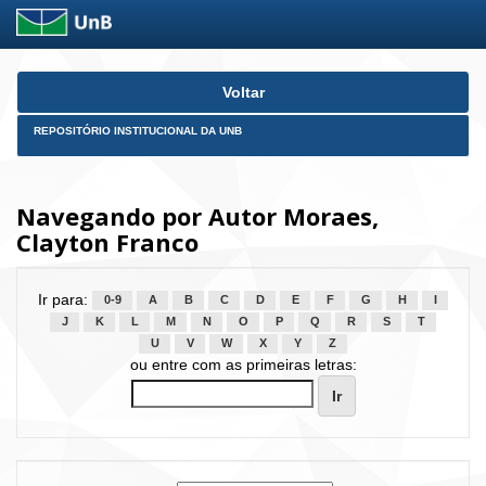
Skip
Voltar
navigation
REPOSITÓRIO INSTITUCIONAL DA UNB
Navegando por Autor Moraes,
Clayton Franco
Ir para:
0-9
A
B
C
D
E
F
G
H
I
J
K
L
M
N
O
P
Q
R
S
T
U
V
W
X
Y
Z
ou entre com as primeiras letras: