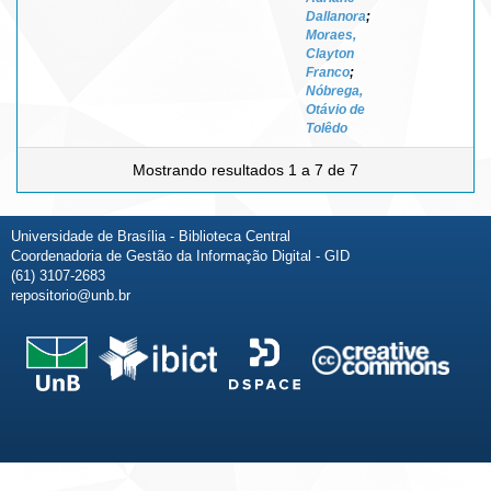
Dallanora
;
Moraes,
Clayton
Franco
;
Nóbrega,
Otávio de
Tolêdo
Mostrando resultados 1 a 7 de 7
Universidade de Brasília - Biblioteca Central
Coordenadoria de Gestão da Informação Digital - GID
(61) 3107-2683
repositorio@unb.br