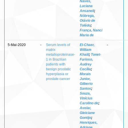
Naves,
Luciana
Ansaneli
;
Nóbrega,
Otávio de
Tolêdo
;
França, Nanci
Maria de
5-Mai-2020
-
Serum levels of
El-Chaer,
-
matrix
William
metalloproteinase-
Khalil
;
Tonet-
1 in Brazilian
Furioso,
patients with
Audrey
benign prostatic
Cecília
;
hyperplasia or
Morais
prostate cancer
Junior,
Gilberto
Santos
;
Souza,
Vinícius
Carolino de
;
Avelar,
Gleiciane
Gontijo
;
Henriques,
Adriane