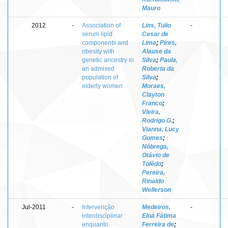
Mauro
2012
-
Association of
Lins, Tulio
-
serum lipid
Cesar de
components and
Lima
;
Pires,
obesity with
Alause da
genetic ancestry in
Silva
;
Paula,
an admixed
Roberta da
population of
Silva
;
elderly women
Moraes,
Clayton
Franco
;
Vieira,
Rodrigo G.
;
Vianna, Lucy
Gomes
;
Nóbrega,
Otávio de
Tolêdo
;
Pereira,
Rinaldo
Wellerson
Jul-2011
-
Intervenção
Medeiros,
-
interdisciplinar
Eloá Fátima
enquanto
Ferreira de
;