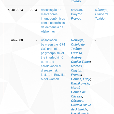
Tolêdo
15-Jul-2013
2013
Associação de
Moraes,
Nóbrega,
marcadores
Clayton
Otávio de
imunogenômicos
Franco
Tolêdo
com a ocorrência
da demência de
Alzheimer
Jan-2008
-
Association
Nóbrega,
-
between the -174
Otávio de
G/C promoter
Tolêdo
;
polymorphism of
Furioso,
the interleukin-6
Audrey
gene and
Cecília Tonet
;
cardiovascular
Moraes,
disease risk
Clayton
factors in Brazilian
Franco
;
older women
Gomes, Lucy
;
Karnikowski,
Margô
Gomes de
Oliveira
;
Córdova,
Claudio Olavo
de Almeida
;
Karnikowski,