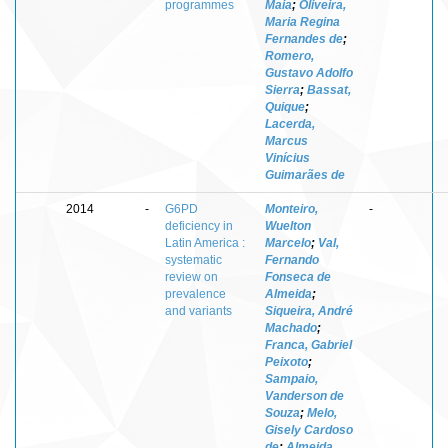
programmes
Maia
;
Oliveira,
Maria Regina
Fernandes de
;
Romero,
Gustavo Adolfo
Sierra
;
Bassat,
Quique
;
Lacerda,
Marcus
Vinícius
Guimarães de
2014
-
G6PD
Monteiro,
-
deficiency in
Wuelton
Latin America :
Marcelo
;
Val,
systematic
Fernando
review on
Fonseca de
prevalence
Almeida
;
and variants
Siqueira, André
Machado
;
Franca, Gabriel
Peixoto
;
Sampaio,
Vanderson de
Souza
;
Melo,
Gisely Cardoso
de
;
Almeida,