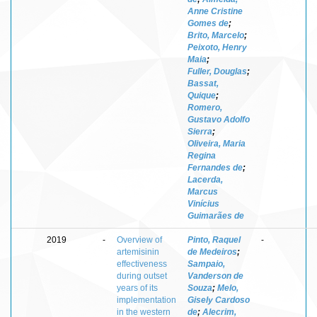
Anne Cristine
Gomes de
;
Brito, Marcelo
;
Peixoto, Henry
Maia
;
Fuller, Douglas
;
Bassat,
Quique
;
Romero,
Gustavo Adolfo
Sierra
;
Oliveira, Maria
Regina
Fernandes de
;
Lacerda,
Marcus
Vinícius
Guimarães de
2019
-
Overview of
Pinto, Raquel
-
artemisinin
de Medeiros
;
effectiveness
Sampaio,
during outset
Vanderson de
years of its
Souza
;
Melo,
implementation
Gisely Cardoso
in the western
de
;
Alecrim,