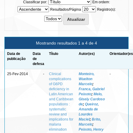
Classificar por:
Em ordem:
Resultados/Página
Registro(s):
Mostrando resultados 1 a 4 de 4
Data de
Data
Título
Autor(es)
Orientador(es
publicação
de
defesa
25-Fev-2014
-
Clinical
Monteiro,
-
complications
Wuelton
of G6PD
Marcelo
;
deficiency in
Franca, Gabriel
Latin American
Peixoto
;
Melo,
and Caribbean
Gisely Cardoso
populations :
de
;
Queiroz,
systematic
Amanda de
review and
Lourdes
implications for
Maciel
;
Brito,
malaria
Marcelo
;
elimination
Peixoto, Henry