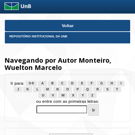
Skip
Voltar
navigation
REPOSITÓRIO INSTITUCIONAL DA UNB
Navegando por Autor Monteiro,
Wuelton Marcelo
Ir para:
0-9
A
B
C
D
E
F
G
H
I
J
K
L
M
N
O
P
Q
R
S
T
U
V
W
X
Y
Z
ou entre com as primeiras letras: