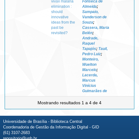
vivax malaria
Fonseca de
elimination :
Almeida
;
should
Sampaio,
innovative
Vanderson de
ideas from the
Souza
;
past be
Cassera, Maria
revisited?
Belén
;
Andrade,
Raquel
Tapajós
;
Tauil,
Pedro Luiz
;
Monteiro,
Wuelton
Marcelo
;
Lacerda,
Marcus
Vinícius
Guimarães de
Mostrando resultados 1 a 4 de 4
Universidade de Brasília - Biblioteca Central
Coordenadoria de Gestão da Informação Digital - GID
(61) 3107-2683
repositorio@unb.br