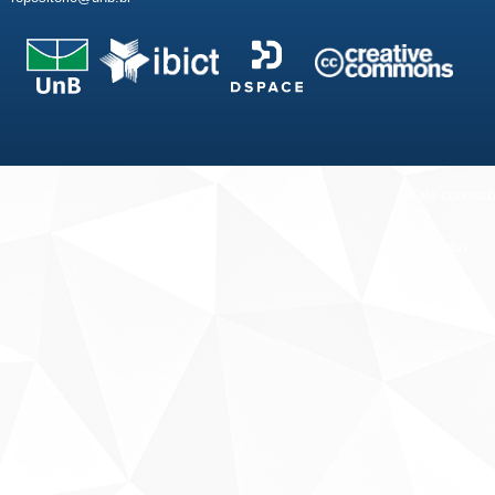
Fale conosco
Sobre