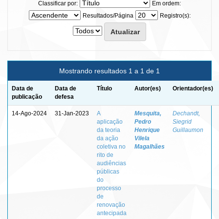
Classificar por:
Em ordem:
Resultados/Página
Registro(s):
Mostrando resultados 1 a 1 de 1
Data de
Data de
Título
Autor(es)
Orientador(es)
publicação
defesa
14-Ago-2024
31-Jan-2023
A
Mesquita,
Dechandt,
aplicação
Pedro
Siegrid
da teoria
Henrique
Guillaumon
da ação
Vilela
coletiva no
Magalhães
rito de
audiências
públicas
do
processo
de
renovação
antecipada