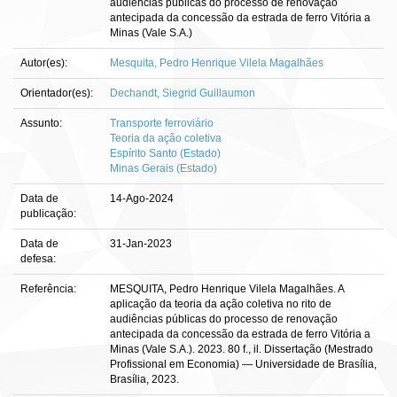
audiências públicas do processo de renovação
antecipada da concessão da estrada de ferro Vitória a
Minas (Vale S.A.)
Autor(es):
Mesquita, Pedro Henrique Vilela Magalhães
Orientador(es):
Dechandt, Siegrid Guillaumon
Assunto:
Transporte ferroviário
Teoria da ação coletiva
Espírito Santo (Estado)
Minas Gerais (Estado)
Data de
14-Ago-2024
publicação:
Data de
31-Jan-2023
defesa:
Referência:
MESQUITA, Pedro Henrique Vilela Magalhães. A
aplicação da teoria da ação coletiva no rito de
audiências públicas do processo de renovação
antecipada da concessão da estrada de ferro Vitória a
Minas (Vale S.A.). 2023. 80 f., il. Dissertação (Mestrado
Profissional em Economia) — Universidade de Brasília,
Brasília, 2023.