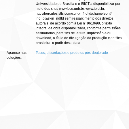
Universidade de Brasília e o IBICT a disponibilizar por
meio dos sites www.bce.unb.br, www.ibict.br,
http://hercules.vtls.com/cgi-bin/ndltd/chameleon?
lng=pt&skin=ndltd sem ressarcimento dos direitos
autorais, de acordo com a Lei nº 9610/98, o texto
integral da obra disponibilizada, conforme permissões
assinaladas, para fins de leitura, impressão e/ou
download, a título de divulgação da produção científica
brasileira, a partir desta data.
Aparece nas
Teses, dissertações e produtos pós-doutorado
coleções: