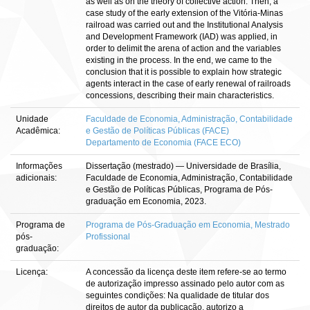
as well as on the theory of collective action. Then, a
case study of the early extension of the Vitória-Minas
railroad was carried out and the Institutional Analysis
and Development Framework (IAD) was applied, in
order to delimit the arena of action and the variables
existing in the process. In the end, we came to the
conclusion that it is possible to explain how strategic
agents interact in the case of early renewal of railroads
concessions, describing their main characteristics.
Unidade
Faculdade de Economia, Administração, Contabilidade
Acadêmica:
e Gestão de Políticas Públicas (FACE)
Departamento de Economia (FACE ECO)
Informações
Dissertação (mestrado) — Universidade de Brasília,
adicionais:
Faculdade de Economia, Administração, Contabilidade
e Gestão de Políticas Públicas, Programa de Pós-
graduação em Economia, 2023.
Programa de
Programa de Pós-Graduação em Economia, Mestrado
pós-
Profissional
graduação:
Licença:
A concessão da licença deste item refere-se ao termo
de autorização impresso assinado pelo autor com as
seguintes condições: Na qualidade de titular dos
direitos de autor da publicação, autorizo a