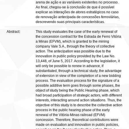
arena de ação e as variáveis existentes no processo.
Ao final, chegou-se à conclusão de que é possível
explicar as interações de atores estratégicos no caso
de renovação antecipada de concessões ferroviárias,
descrevendo suas principais características.
Abstract:
This study evaluates the case of the early renewal of
the concession contract for the Estrada de Ferro Vitória
a Minas (EFVM), which is granted to the mining
company Vale S.A., through the theory of collective
action. The antecipation was possible due to the
innovation in public policy provided by the Law No.
13,448, of June 5, 2017. According to the legislation, it
will only be possible to renew in advance, if
substantiated, through a technical study, the advantage
of extension in view of the completion of a new bidding
process. The evaluation process for the signature of a
possible additive term goes through some phases, the
object of study being the Public Hearing phase, which
had broad participation of strategic actors, with different
interests, interacting around action situations. Thus, the
objective of this study is to describe the collective action
process in the public hearing phase of the early
renewal of the Vitória-Minas railroad (EFVM)
concession. Therefore, theoretical contributions were
made on evaluation and innovation in public policies,