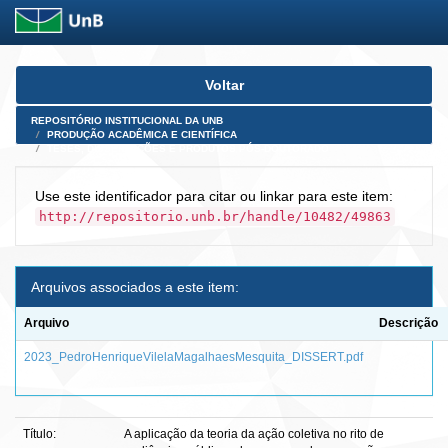
Skip
Voltar
navigation
REPOSITÓRIO INSTITUCIONAL DA UNB
PRODUÇÃO ACADÊMICA E CIENTÍFICA
TESES, DISSERTAÇÕES E PRODUTOS PÓS-DOUTORADO
Use este identificador para citar ou linkar para este item:
http://repositorio.unb.br/handle/10482/49863
Arquivos associados a este item:
Arquivo
Descrição
2023_PedroHenriqueVilelaMagalhaesMesquita_DISSERT.pdf
Título:
A aplicação da teoria da ação coletiva no rito de