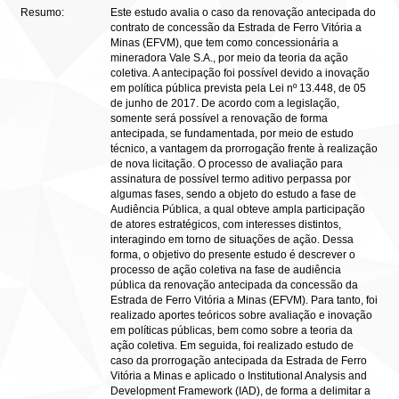
Resumo:
Este estudo avalia o caso da renovação antecipada do
contrato de concessão da Estrada de Ferro Vitória a
Minas (EFVM), que tem como concessionária a
mineradora Vale S.A., por meio da teoria da ação
coletiva. A antecipação foi possível devido a inovação
em política pública prevista pela Lei nº 13.448, de 05
de junho de 2017. De acordo com a legislação,
somente será possível a renovação de forma
antecipada, se fundamentada, por meio de estudo
técnico, a vantagem da prorrogação frente à realização
de nova licitação. O processo de avaliação para
assinatura de possível termo aditivo perpassa por
algumas fases, sendo a objeto do estudo a fase de
Audiência Pública, a qual obteve ampla participação
de atores estratégicos, com interesses distintos,
interagindo em torno de situações de ação. Dessa
forma, o objetivo do presente estudo é descrever o
processo de ação coletiva na fase de audiência
pública da renovação antecipada da concessão da
Estrada de Ferro Vitória a Minas (EFVM). Para tanto, foi
realizado aportes teóricos sobre avaliação e inovação
em políticas públicas, bem como sobre a teoria da
ação coletiva. Em seguida, foi realizado estudo de
caso da prorrogação antecipada da Estrada de Ferro
Vitória a Minas e aplicado o Institutional Analysis and
Development Framework (IAD), de forma a delimitar a