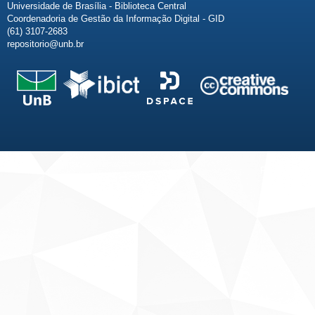
Universidade de Brasília - Biblioteca Central
Coordenadoria de Gestão da Informação Digital - GID
(61) 3107-2683
repositorio@unb.br
Fale conosco
Sobre