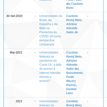
de
;
Castioni,
Remi
30-Set-2020
-
Universidades do
Castioni,
-
Brasil, da
Remi
;
Melo,
Espanha e da
Adriana
Itália na
Almeida
Pandemia da
Sales de
COVID-19 numa
perspectiva
comparada
Mar-2021
-
Universidades
Castioni,
-
federais na
Remi
;
Melo,
pandemia da
Adriana
Covid-19 : a falta
Almeida
de acesso à
Sales de
;
internet interdita
Nascimento,
mesmo o
Paulo
ensino?
Meyer
;
Ramos,
Daniela
Lima
2021
-
Universidades
Castioni,
-
federais na
Remi
;
Melo,