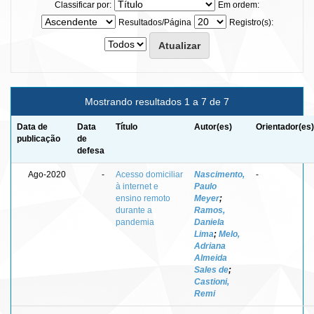
Classificar por:
Em ordem:
Resultados/Página
Registro(s):
Mostrando resultados 1 a 7 de 7
Data de
Data
Título
Autor(es)
Orientador(es)
publicação
de
defesa
Ago-2020
-
Acesso domiciliar
Nascimento,
-
à internet e
Paulo
ensino remoto
Meyer
;
durante a
Ramos,
pandemia
Daniela
Lima
;
Melo,
Adriana
Almeida
Sales de
;
Castioni,
Remi