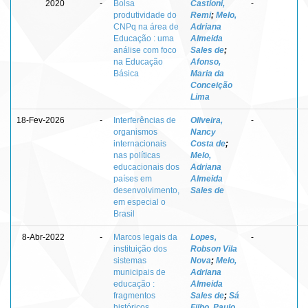
2020
-
Bolsa
Castioni,
-
produtividade do
Remi
;
Melo,
CNPq na área de
Adriana
Educação : uma
Almeida
análise com foco
Sales de
;
na Educação
Afonso,
Básica
Maria da
Conceição
Lima
18-Fev-2026
-
Interferências de
Oliveira,
-
organismos
Nancy
internacionais
Costa de
;
nas políticas
Melo,
educacionais dos
Adriana
países em
Almeida
desenvolvimento,
Sales de
em especial o
Brasil
8-Abr-2022
-
Marcos legais da
Lopes,
-
instituição dos
Robson Vila
sistemas
Nova
;
Melo,
municipais de
Adriana
educação :
Almeida
fragmentos
Sales de
;
Sá
históricos
Filho, Paulo