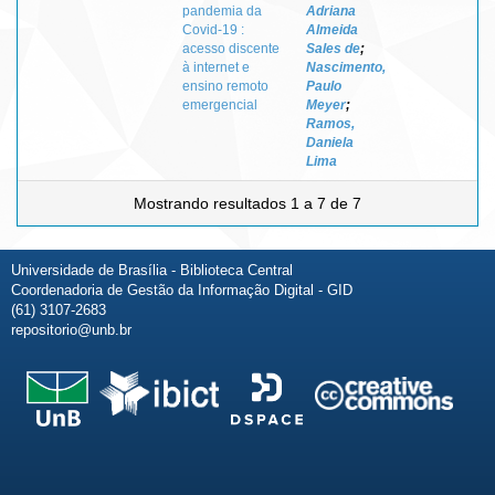
pandemia da
Adriana
Covid-19 :
Almeida
acesso discente
Sales de
;
à internet e
Nascimento,
ensino remoto
Paulo
emergencial
Meyer
;
Ramos,
Daniela
Lima
Mostrando resultados 1 a 7 de 7
Universidade de Brasília - Biblioteca Central
Coordenadoria de Gestão da Informação Digital - GID
(61) 3107-2683
repositorio@unb.br