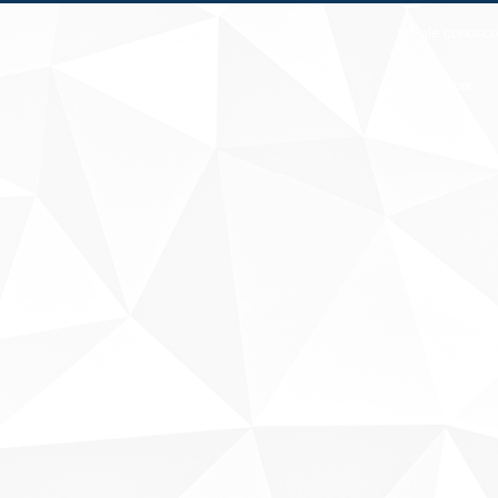
Fale conosco
Sobre