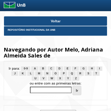
Skip
Voltar
navigation
REPOSITÓRIO INSTITUCIONAL DA UNB
Navegando por Autor Melo, Adriana
Almeida Sales de
Ir para:
0-9
A
B
C
D
E
F
G
H
I
J
K
L
M
N
O
P
Q
R
S
T
U
V
W
X
Y
Z
ou entre com as primeiras letras: