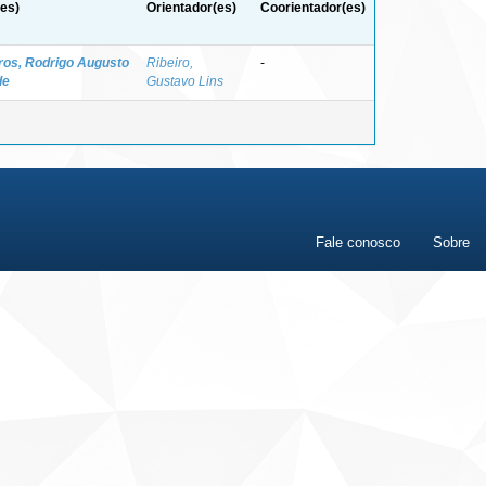
es)
Orientador(es)
Coorientador(es)
ros, Rodrigo Augusto
Ribeiro,
-
de
Gustavo Lins
Fale conosco
Sobre