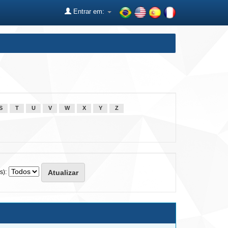
Entrar em:
S
T
U
V
W
X
Y
Z
s):