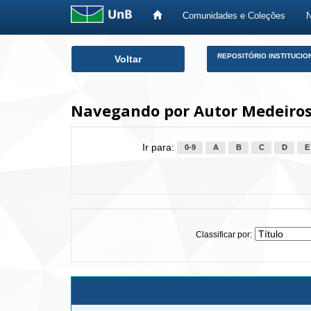
Comunidades e Coleções
Skip
REPOSITÓRIO INSTITUCIO
Voltar
navigation
Navegando por Autor Medeiros
Ir para:
0-9
A
B
C
D
E
Classificar por: