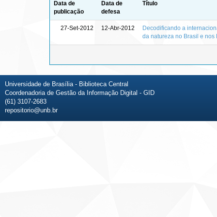
Data de
Data de
Título
publicação
defesa
27-Set-2012
12-Abr-2012
Decodificando a internacion
da natureza no Brasil e no
Universidade de Brasília - Biblioteca Central
Coordenadoria de Gestão da Informação Digital - GID
(61) 3107-2683
repositorio@unb.br