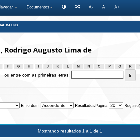
Navegar
Documentos
A-
A
A+
NAL DA UNB
, Rodrigo Augusto Lima de
F
G
H
I
J
K
L
M
N
O
P
Q
R
ou entre com as primeiras letras:
Em ordem:
Resultados/Página
Registro(
Mostrando resultados 1 a 1 de 1