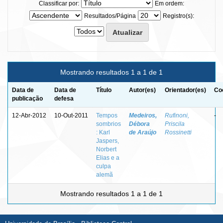
Classificar por:
Em ordem:
Resultados/Página
Registro(s):
Mostrando resultados 1 a 1 de 1
Data de
Data de
Título
Autor(es)
Orientador(es)
Co
publicação
defesa
12-Abr-2012
10-Out-2011
Tempos
Medeiros,
Rufinoni,
-
sombrios
Débora
Priscila
: Karl
de Araújo
Rossinetti
Jaspers,
Norbert
Elias e a
culpa
alemã
Mostrando resultados 1 a 1 de 1