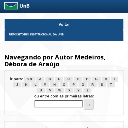
Skip
Voltar
navigation
REPOSITÓRIO INSTITUCIONAL DA UNB
Navegando por Autor Medeiros,
Débora de Araújo
Ir para:
0-9
A
B
C
D
E
F
G
H
I
J
K
L
M
N
O
P
Q
R
S
T
U
V
W
X
Y
Z
ou entre com as primeiras letras: