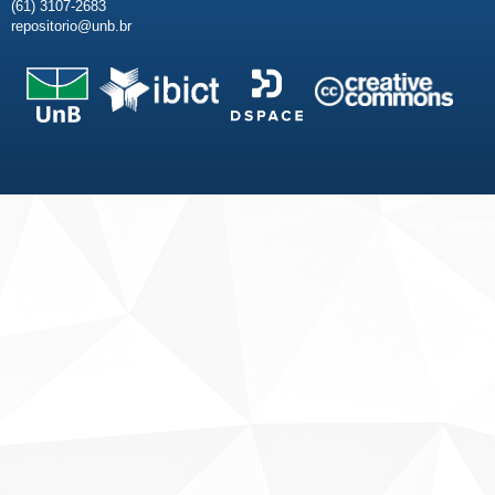
(61) 3107-2683
repositorio@unb.br
Fale conosco
Sobre