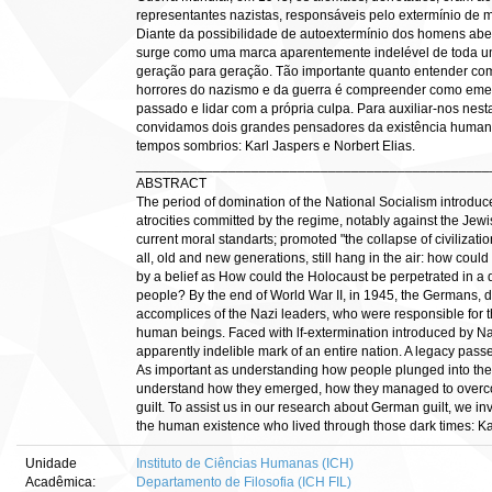
representantes nazistas, responsáveis pelo extermínio de 
Diante da possibilidade de autoextermínio dos homens aber
surge como uma marca aparentemente indelével de toda 
geração para geração. Tão importante quanto entender c
horrores do nazismo e da guerra é compreender como eme
passado e lidar com a própria culpa. Para auxiliar-nos nest
convidamos dois grandes pensadores da existência human
tempos sombrios: Karl Jaspers e Norbert Elias.
______________________________________________
ABSTRACT
The period of domination of the National Socialism introduc
atrocities committed by the regime, notably against the Jewi
current moral standarts; promoted "the collapse of civilizatio
all, old and new generations, still hang in the air: how cou
by a belief as How could the Holocaust be perpetrated in a 
people? By the end of World War II, in 1945, the Germans, 
accomplices of the Nazi leaders, who were responsible for th
human beings. Faced with lf-extermination introduced by N
apparently indelible mark of an entire nation. A legacy pas
As important as understanding how people plunged into the 
understand how they emerged, how they managed to overco
guilt. To assist us in our research about German guilt, we inv
the human existence who lived through those dark times: Ka
Unidade
Instituto de Ciências Humanas (ICH)
Acadêmica:
Departamento de Filosofia (ICH FIL)