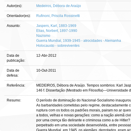
Autor(es):
Medeiros, Débora de Araújo
Orientador(es):
Rufinoni, Priscila Rossinetti
Assunto:
Jaspers, Karl, 1883-1969
Elias, Norbert, 1897-1990
Nazismo
Guerra Mundial, 1939-1945 - atrocidades - Alemanha
Holocausto - sobreviventes
Data de
12-Abr-2012
publicação:
Data de
10-Out-2011
defesa:
Referência:
MEDEIROS, Débora de Araújo. Tempos sombrios: Karl Jasper
146 f. Dissertação (Mestrado em Filosofia)—Universidade de 
Resumo:
O período de dominação do Nacional-Socialismo inaugurou
As barbaridades cometidas pelo regime, destacadamente c
ruptura com os todos os padrões morais, pairam no ar que
a todos, velhas e novas gerações: como a nação alemã civil
por uma crença tão delirante e criminosa como a de Hitler?
perpetrado em uma sociedade desenvolvida, entre pessoas
Guerra Mundial, em 1945, os alemães, derrotados, eram a