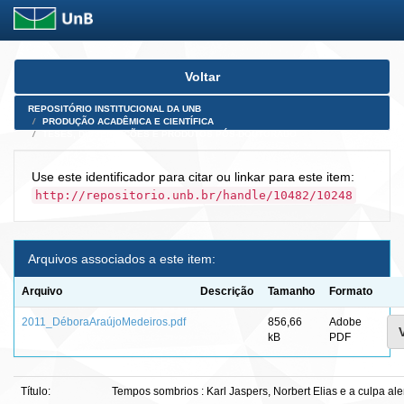
Skip
Voltar
navigation
REPOSITÓRIO INSTITUCIONAL DA UNB
PRODUÇÃO ACADÊMICA E CIENTÍFICA
TESES, DISSERTAÇÕES E PRODUTOS PÓS-DOUTORADO
Use este identificador para citar ou linkar para este item:
http://repositorio.unb.br/handle/10482/10248
Arquivos associados a este item:
Arquivo
Descrição
Tamanho
Formato
2011_DéboraAraújoMedeiros.pdf
856,66
Adobe
kB
PDF
Título:
Tempos sombrios : Karl Jaspers, Norbert Elias e a culpa al