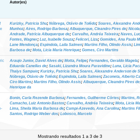
Autor(es)
f
Kurizky, Patricia Shu
;
Nóbrega, Otávio de Tolêdo
;
Soares, Alexandre And
he
Munhoz
;
Aires, Rodrigo Barbosa
;
Albuquerque, Cleandro Pires de
;
Nicola
Andrade, Patrícia Albuquerque de
;
Carvalho, Andréa Teixeira
;
Naves, Luc
Fontes, Wagner
;
Luz, Isabelle Souza
;
Felicori, Liza
;
Gomides, Ana Paulo M
Lane Mendonça
;
Espindola, Laila Salmen
;
Martins Filho, Olindo Assis
;
Lim
Barbosa de
;
Mota, Licia Maria Henrique
;
Gomes, Ciro Martins
ric
Araujo Junior, David Alves de
;
Motta, Felipe
;
Fernandes, Geraldo Magela
;
Eduarda Canellas de
;
Sasaki, Lizandra Moura Paravidine
;
Luna, Licia Pa
Thalys Sampaio
;
Kurizky, Patricia Shu
;
Soares, Alexandre Anderson de 
Nóbrega, Otávio de Tolêdo
;
Espindola, Laila Salmen
;
Zaconeta, Alberto C
Ciro Martins
;
Martins Filho, Olindo Assis
;
Albuquerque, Cleandro Pires de
Henrique da
Bonin, Carla Rezende Barbosa
;
Fernandes, Guilherme Côrtes
;
Martins, 
Camacho, Luiz Antonio Bastos
;
Carvalho, Andréa Teixeira
;
Mota, Licia M
e-
Lima, Sheila Maria Barbosa de
;
Campi-Azevedo, Ana Carolina
;
Martins Fi
Santos, Rodrigo Weber dos
;
Lobosco, Marcelo
Mostrando resultados 1 a 3 de 3