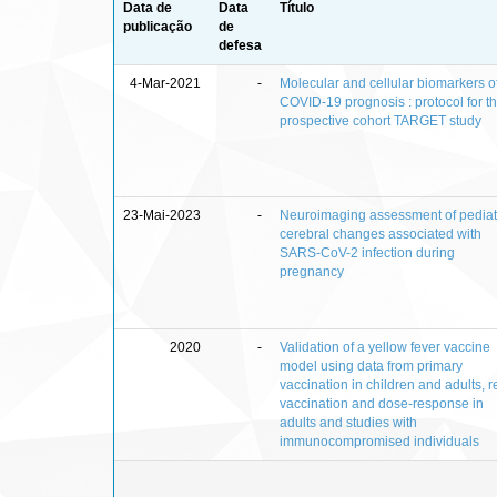
Data de
Data
Título
publicação
de
defesa
4-Mar-2021
-
Molecular and cellular biomarkers o
COVID-19 prognosis : protocol for t
prospective cohort TARGET study
23-Mai-2023
-
Neuroimaging assessment of pediat
cerebral changes associated with
SARS-CoV-2 infection during
pregnancy
2020
-
Validation of a yellow fever vaccine
model using data from primary
vaccination in children and adults, r
vaccination and dose-response in
adults and studies with
immunocompromised individuals