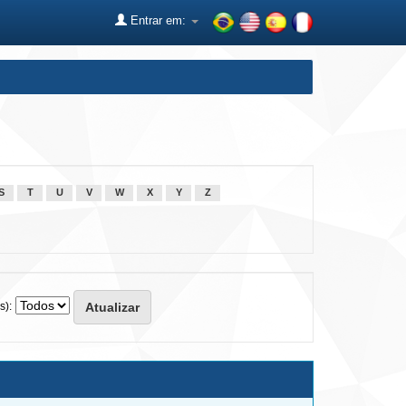
Entrar em:
S
T
U
V
W
X
Y
Z
s):