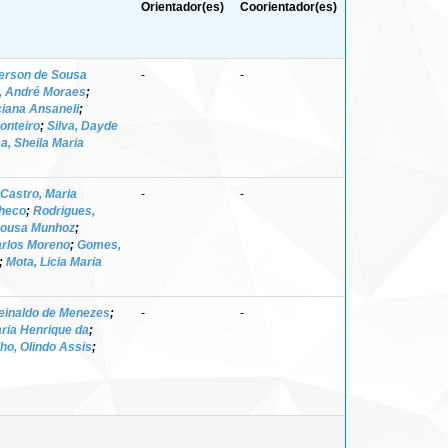
Orientador(es)
Coorientador(es)
erson de Sousa
-
-
, André Moraes
;
iana Ansaneli
;
onteiro
;
Silva, Dayde
a, Sheila Maria
Castro, Maria
-
-
checo
;
Rodrigues,
Sousa Munhoz
;
arlos Moreno
;
Gomes,
;
Mota, Licia Maria
Reinaldo de Menezes
;
-
-
aria Henrique da
;
lho, Olindo Assis
;