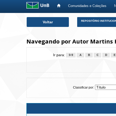
Comunidades e Coleções
Skip
REPOSITÓRIO INSTITUCIO
Voltar
navigation
Navegando por Autor Martins Fi
Ir para:
0-9
A
B
C
D
E
Classificar por: