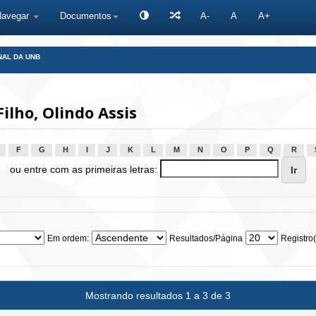
Navegar
Documentos
A-
A
A+
NAL DA UNB
lho, Olindo Assis
F
G
H
I
J
K
L
M
N
O
P
Q
R
ou entre com as primeiras letras:
Em ordem:
Resultados/Página
Registro(
Mostrando resultados 1 a 3 de 3