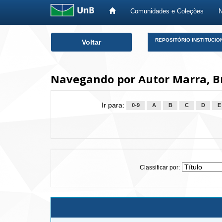
Comunidades e Coleções
Skip
REPOSITÓRIO INSTITUCIO
Voltar
navigation
Navegando por Autor Marra, 
Ir para:
0-9
A
B
C
D
E
Classificar por: