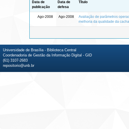
Data de
Data de
Título
publicação
defesa
Ago-2008
Ago-2008
Avaliação de parâmetros operac
melhoria da qualidade da cach
Universidade de Brasília - Biblioteca Central
Coordenadoria de Gestão da Informação Digital - GID
(61) 3107-2683
repositorio@unb.br