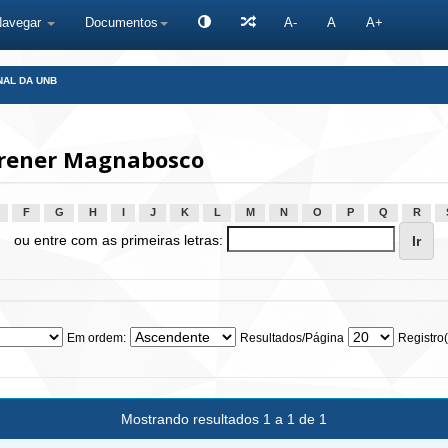
Navegar
Documentos
A-
A
A+
NAL DA UNB
Brener Magnabosco
F
G
H
I
J
K
L
M
N
O
P
Q
R
ou entre com as primeiras letras:
Em ordem:
Resultados/Página
Registro(
Mostrando resultados 1 a 1 de 1