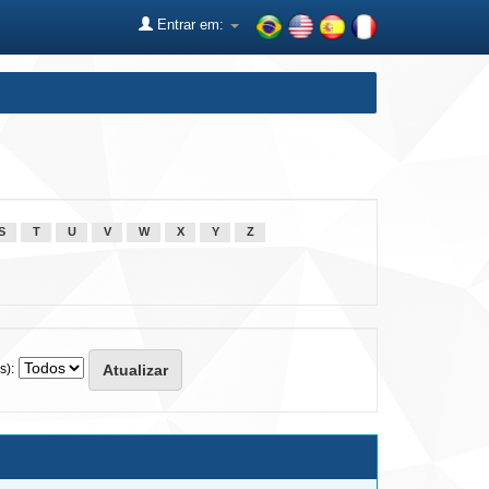
Entrar em:
S
T
U
V
W
X
Y
Z
s):