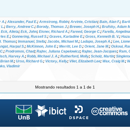
r A.
;
Alexander, Paul E.
;
Armstrong, Robin
;
Arvinte, Cristian
;
Bain, Alan F.
;
Bartl
 L.
;
Berry, Andrew C.
;
Borody, Thomas J.
;
Brewer, Joseph H.
;
Brufsky, Adam M
;
Eck, Alieta
;
Eck, John
;
Eisner, Richard A.
;
Fareed, George C.
;
Farella, Angelina
rles E.
;
Gonnering, Russell S.
;
Graves, Karladine E.
;
Gross, Kenneth B. V.
;
Haza
 H. Thomas
;
Immanuel, Stella
;
Jacobs, Michael M.
;
Ladapo, Joseph A.
;
Lee, Lione
ngat, Harpal S.
;
McKinnon, John E.
;
Merritt, Lee D.
;
Orient, Jane M.
;
Oskoui, Ra
 C.
;
Prodromos, Chad
;
Rajter, Juliana Cepelowicz
;
Rajter, Jean-Jacques
;
Ram, C
isch, Harvey A.
;
Robb, Michael J. A.
;
Rutherford, Molly
;
Scholz, Martin
;
Singleto
 Brian M.
;
Urso, Richard G.
;
Victory, Kelly
;
Vliet, Elizabeth Lee
;
Wax, Craig M.
;
W
ko, Vladimir
Mostrando resultados 1 a 1 de 1