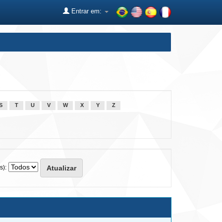
Entrar em:
S
T
U
V
W
X
Y
Z
s):