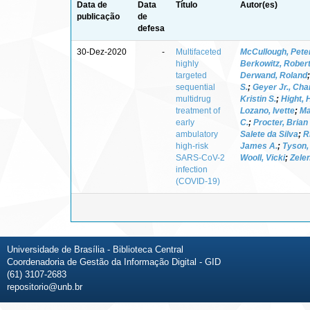
Data de
Data
Título
Autor(es)
publicação
de
defesa
30-Dez-2020
-
Multifaceted
McCullough, Pete
highly
Berkowitz, Robert
targeted
Derwand, Roland
sequential
S.
;
Geyer Jr., Cha
multidrug
Kristin S.
;
Hight,
treatment of
Lozano, Ivette
;
Ma
early
C.
;
Procter, Brian
ambulatory
Salete da Silva
;
R
high-risk
James A.
;
Tyson,
SARS-CoV-2
Wooll, Vicki
;
Zelen
infection
(COVID-19)
Universidade de Brasília - Biblioteca Central
Coordenadoria de Gestão da Informação Digital - GID
(61) 3107-2683
repositorio@unb.br