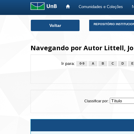
Comunidades e Coleções
Skip
REPOSITÓRIO INSTITUCIO
Voltar
navigation
Navegando por Autor Littell, J
Ir para:
0-9
A
B
C
D
E
Classificar por: