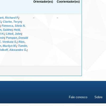
Orientador(es)
Coorientador(es)
ett, Richard P.
;
-
-
.
;
Clarke, Teryn
;
;
Fonseca, Silvia N.
n, Sabine
;
Held,
l H.
;
Littell, John
;
min
;
Pompan, Donald
. Venkata S.
;
Rios,
n, Marilyn M.
;
Tumlin,
olkoff, Alexandre G.
;
Fale conosco
Sobre