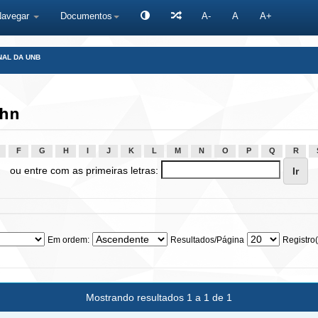
Navegar
Documentos
A-
A
A+
NAL DA UNB
ohn
F
G
H
I
J
K
L
M
N
O
P
Q
R
ou entre com as primeiras letras:
Em ordem:
Resultados/Página
Registro(
Mostrando resultados 1 a 1 de 1