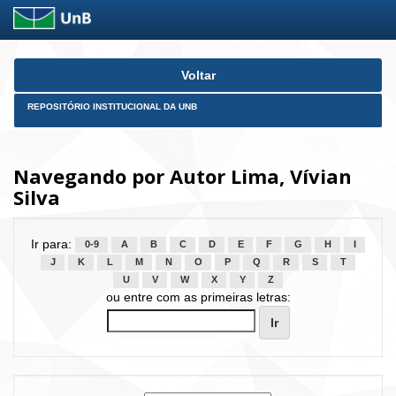
Skip
Voltar
navigation
REPOSITÓRIO INSTITUCIONAL DA UNB
Navegando por Autor Lima, Vívian
Silva
Ir para:
0-9
A
B
C
D
E
F
G
H
I
J
K
L
M
N
O
P
Q
R
S
T
U
V
W
X
Y
Z
ou entre com as primeiras letras: