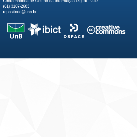
Coordenadoria de Gestão da Informação Digital - GID
(61) 3107-2683
repositorio@unb.br
Fale conosco
Sobre