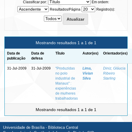
Classificar por:
Em ordem:
Resultados/Página
Registro(s):
Mostrando resultados 1 a 1 de 1
Data de
Data de
Título
Autor(es)
Orientador(es)
publicação
defesa
31-Jul-2009
31-Jul-2009
"Produzidas
Lima,
Diniz, Gláucia
no polo
Vívian
Ribeiro
industrial de
Silva
Starling
Manaus" :
experiências
de mulheres
trabalhadoras
Mostrando resultados 1 a 1 de 1
Universidade de Brasília - Biblioteca Central