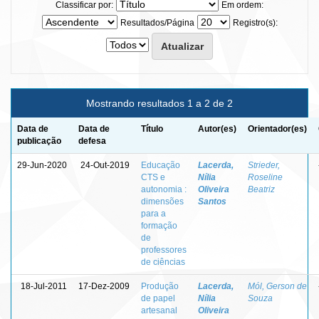
Classificar por:
Em ordem:
Resultados/Página
Registro(s):
Mostrando resultados 1 a 2 de 2
Data de
Data de
Título
Autor(es)
Orientador(es)
publicação
defesa
29-Jun-2020
24-Out-2019
Educação
Lacerda,
Strieder,
CTS e
Nília
Roseline
autonomia :
Oliveira
Beatriz
dimensões
Santos
para a
formação
de
professores
de ciências
18-Jul-2011
17-Dez-2009
Produção
Lacerda,
Mól, Gerson de
de papel
Nília
Souza
artesanal
Oliveira