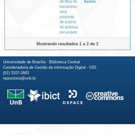
de fibra de
Santos
bananeira :
uma
proposta
de ensino
de química
por projeto
Mostrando resultados 1 a 2 de 2
Universidade de Brasília - Biblioteca Central
Coordenadoria de Gestão da Informação Digital - GID
(61) 3107-2683
repositorio@unb.br
Fale conosco