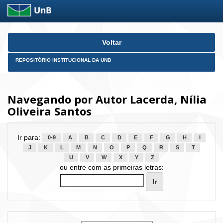
Skip
Voltar
navigation
REPOSITÓRIO INSTITUCIONAL DA UNB
Navegando por Autor Lacerda, Nília
Oliveira Santos
Ir para:
0-9
A
B
C
D
E
F
G
H
I
J
K
L
M
N
O
P
Q
R
S
T
U
V
W
X
Y
Z
ou entre com as primeiras letras: