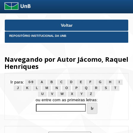
Skip
Voltar
navigation
REPOSITÓRIO INSTITUCIONAL DA UNB
Navegando por Autor Jácomo, Raquel
Henriques
Ir para:
0-9
A
B
C
D
E
F
G
H
I
J
K
L
M
N
O
P
Q
R
S
T
U
V
W
X
Y
Z
ou entre com as primeiras letras: