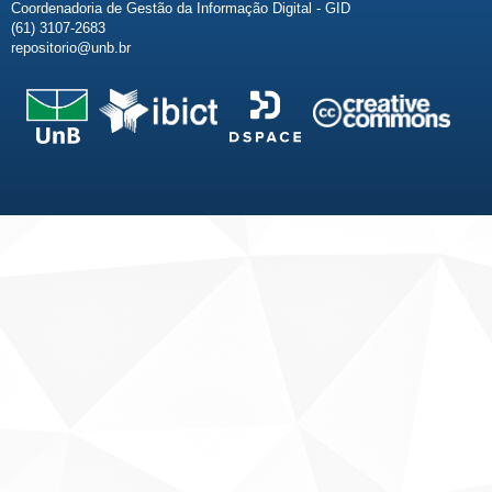
Coordenadoria de Gestão da Informação Digital - GID
(61) 3107-2683
repositorio@unb.br
Fale conosco
Sobre