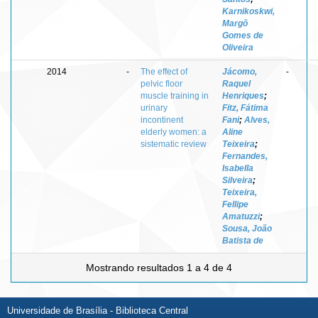
Karnikoskwi,
Margô
Gomes de
Oliveira
2014
-
The effect of
Jácomo,
-
pelvic floor
Raquel
muscle training in
Henriques
;
urinary
Fitz, Fátima
incontinent
Fani
;
Alves,
elderly women: a
Aline
sistematic review
Teixeira
;
Fernandes,
Isabella
Silveira
;
Teixeira,
Fellipe
Amatuzzi
;
Sousa, João
Batista de
Mostrando resultados 1 a 4 de 4
Universidade de Brasília - Biblioteca Central