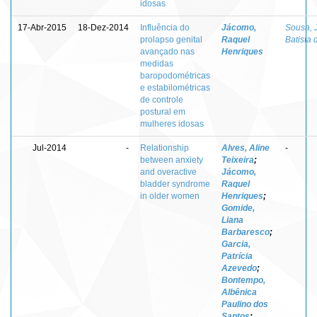
idosas
17-Abr-2015
18-Dez-2014
Influência do
Jácomo,
Sousa, 
prolapso genital
Raquel
Batista 
avançado nas
Henriques
medidas
baropodométricas
e estabilométricas
de controle
postural em
mulheres idosas
Jul-2014
-
Relationship
Alves, Aline
-
between anxiety
Teixeira
;
and overactive
Jácomo,
bladder syndrome
Raquel
in older women
Henriques
;
Gomide,
Liana
Barbaresco
;
Garcia,
Patrícia
Azevedo
;
Bontempo,
Albênica
Paulino dos
Santos
;