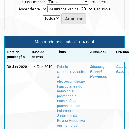
Classificar por:
Em ordem:
Resultados/Página
Registro(s):
Mostrando resultados 1 a 4 de 4
Data de
Data de
Título
Autor(es)
Orienta
publicação
defesa
30-Jun-2020
4-Dez-2019
Estudo
Jácomo,
Sousa, 
comparativo entre
Raquel
Batista 
a
Henriques
eletroestimulação
transcutânea do
nervo tibial
posterior e a
transcutânea
parassacral no
tratamento da
Síndrome da
Bexiga Hiperativa
em mulheres