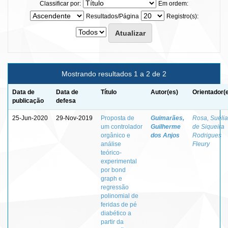
Classificar por:
Em ordem:
Resultados/Página
Registro(s):
Mostrando resultados 1 a 2 de 2
Data de
Data de
Título
Autor(es)
Orientador(
publicação
defesa
25-Jun-2020
29-Nov-2019
Proposta de
Guimarães,
Rosa, Suélia
um controlador
Guilherme
de Siqueira
orgânico e
dos Anjos
Rodrigues
análise
Fleury
teórico-
experimental
por bond
graph e
regressão
polinomial de
feridas de pé
diabético a
partir da