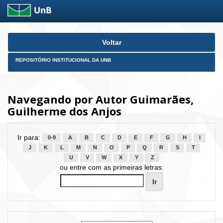
Skip
Voltar
navigation
REPOSITÓRIO INSTITUCIONAL DA UNB
Navegando por Autor Guimarães,
Guilherme dos Anjos
Ir para:
0-9
A
B
C
D
E
F
G
H
I
J
K
L
M
N
O
P
Q
R
S
T
U
V
W
X
Y
Z
ou entre com as primeiras letras: