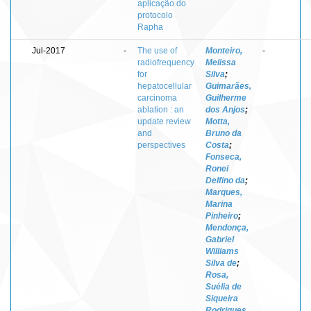
aplicação do
protocolo
Rapha
Jul-2017
-
The use of
Monteiro,
-
radiofrequency
Melissa
for
Silva
;
hepatocellular
Guimarães,
carcinoma
Guilherme
ablation : an
dos Anjos
;
update review
Motta,
and
Bruno da
perspectives
Costa
;
Fonseca,
Ronei
Delfino da
;
Marques,
Marina
Pinheiro
;
Mendonça,
Gabriel
Williams
Silva de
;
Rosa,
Suélia de
Siqueira
Rodrigues