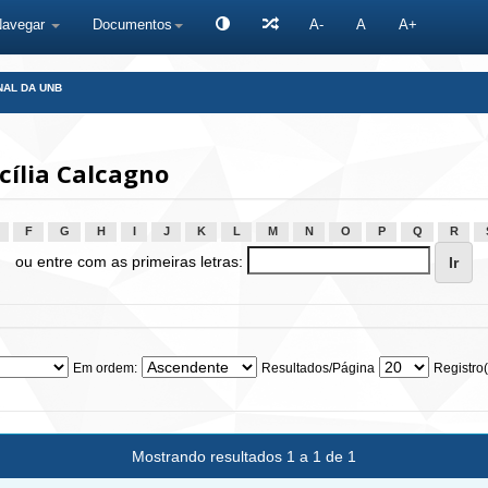
Navegar
Documentos
A-
A
A+
NAL DA UNB
cília Calcagno
F
G
H
I
J
K
L
M
N
O
P
Q
R
ou entre com as primeiras letras:
Em ordem:
Resultados/Página
Registro(
Mostrando resultados 1 a 1 de 1