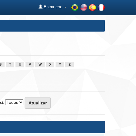
Entrar em:
S
T
U
V
W
X
Y
Z
s):