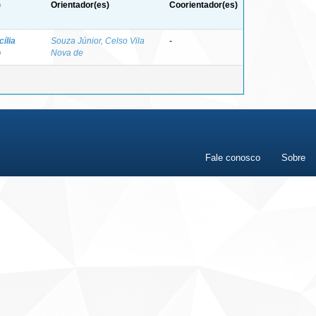
)
Orientador(es)
Coorientador(es)
cília
Souza Júnior, Celso Vila
-
o
Nova de
Fale conosco
Sobre