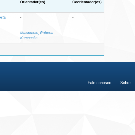
Orientador(es)
Coorientador(es)
rta
-
-
Matsumoto, Roberta
-
Kumasaka
Fale conosco
Sobre