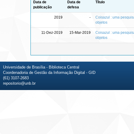
Data de
Data de
Título
publicação
defesa
2019
-
Coisazul : uma pesquis
objetos
11-Dez-2019
15-Mar-2019
Coisazul : uma pesquis
objetos
Universidade de Brasília - Biblioteca Central
Coordenadoria de Gestão da Informação Digital - GID
(61) 3107-2683
repositorio@unb.br