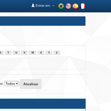
Entrar em:
S
T
U
V
W
X
Y
Z
s):