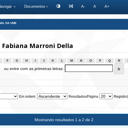
Navegar
Documentos
A-
A
A+
NAL DA UNB
 Fabiana Marroni Della
F
G
H
I
J
K
L
M
N
O
P
Q
R
ou entre com as primeiras letras:
Em ordem:
Resultados/Página
Registro(
Mostrando resultados 1 a 2 de 2