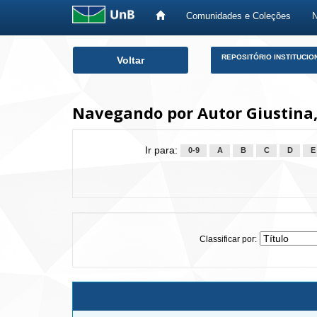
Comunidades e Coleções
Skip
REPOSITÓRIO INSTITUCIO
Voltar
navigation
Navegando por Autor Giustina,
Ir para:
0-9
A
B
C
D
E
Classificar por: