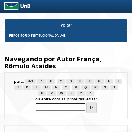
Skip
Voltar
navigation
REPOSITÓRIO INSTITUCIONAL DA UNB
Navegando por Autor França,
Rômulo Ataides
Ir para:
0-9
A
B
C
D
E
F
G
H
I
J
K
L
M
N
O
P
Q
R
S
T
U
V
W
X
Y
Z
ou entre com as primeiras letras: