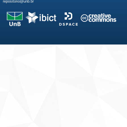
repositorio@unb.br
Fale conosco
Sobre