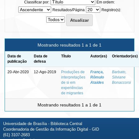
Classificar por:
Em ordem:
Resultados/Página
Registro(s):
Mostrando resultados 1 a 1 de 1
Data de
Data de
Título
Autor(es)
Orientador(es)
publicação
defesa
20-Abr-2020
12-Ago-2019
Produções de
França,
Barbato,
interpretações
Rômulo
Silviane
de si em
Ataides
Bonaccorsi
experiências
de migrantes
Mostrando resultados 1 a 1 de 1
Universidade de Brasília - Biblioteca Central
Coordenadoria de Gestão da Informação Digital - GID
(61) 3107-2683