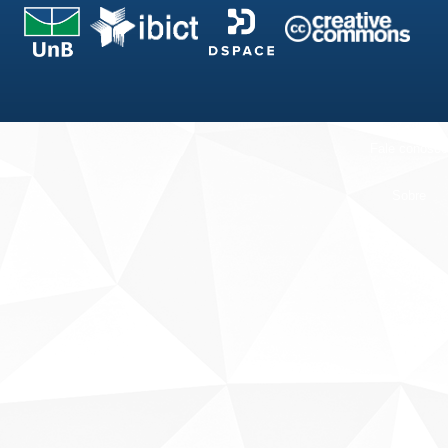
Fale conosco
Sobre