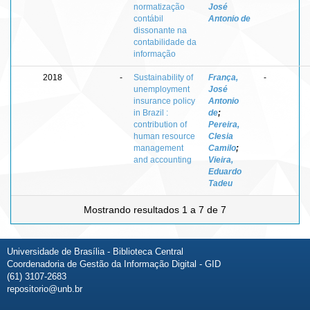
normatização
José
contábil
Antonio de
dissonante na
contabilidade da
informação
2018
-
Sustainability of
França,
-
unemployment
José
insurance policy
Antonio
in Brazil :
de
;
contribution of
Pereira,
human resource
Clesia
management
Camilo
;
and accounting
Vieira,
Eduardo
Tadeu
Mostrando resultados 1 a 7 de 7
Universidade de Brasília - Biblioteca Central
Coordenadoria de Gestão da Informação Digital - GID
(61) 3107-2683
repositorio@unb.br