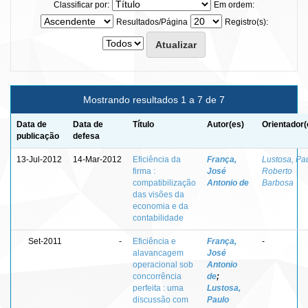
Classificar por:
Em ordem:
Resultados/Página
Registro(s):
Mostrando resultados 1 a 7 de 7
Data de
Data de
Título
Autor(es)
Orientador(
publicação
defesa
13-Jul-2012
14-Mar-2012
Eficiência da
França,
Lustosa, Pa
firma :
José
Roberto
compatibilização
Antonio de
Barbosa
das visões da
economia e da
contabilidade
Set-2011
-
Eficiência e
França,
-
alavancagem
José
operacional sob
Antonio
concorrência
de
;
perfeita : uma
Lustosa,
discussão com
Paulo