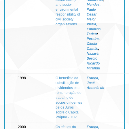
and socio-
Mendes,
environmental
Paulo
responsibility of
César
civil society
Melo
;
organizations
Vieira,
Eduardo
Tadeu
;
Pereira,
Clesia
Camilo
;
Nazaré,
Sérgio
Ricardo
Miranda
1998
-
O benefício da
França,
-
substituição de
José
dividendos e da
Antonio de
remuneração do
trabalho de
sócios dirigentes
pelos Juros
sobre o Capital
Próprio - JCP
2000
-
Os efeitos da
França,
-