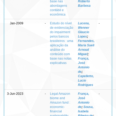
base nas
Roberto
abordagens
Barbosa
contábil e
econômica
Jan-2009
-
Estudo do nível
Lucena,
-
de evidenciação
Wenner
do impairment
Glaucio
pelos bancos
Lopes
;
brasileiros : uma
Fernandes,
aplicação da
Maria Sueli
análise do
Arnoud
conteúdo com
Miguel
;
base nas notas
França,
explicativas
José
Antonio
de
;
Capelletto,
Lucio
Rodrigues
3-Jun-2023
-
Legal Amazon
França,
-
biome and
José
Amazon fund :
Antonio
economic-
de
;
Sousa,
financial
Isabela
sustainability
Ribeiro de
;