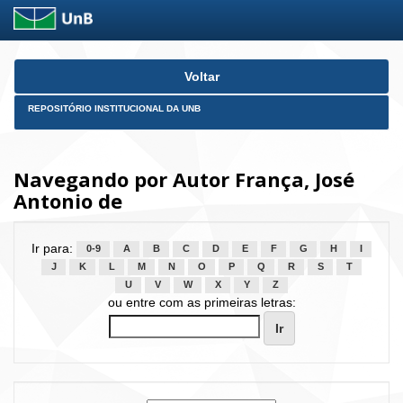
Skip
Voltar
navigation
REPOSITÓRIO INSTITUCIONAL DA UNB
Navegando por Autor França, José
Antonio de
Ir para:
0-9
A
B
C
D
E
F
G
H
I
J
K
L
M
N
O
P
Q
R
S
T
U
V
W
X
Y
Z
ou entre com as primeiras letras: