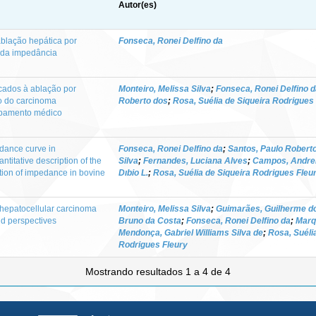
Autor(es)
ablação hepática por
Fonseca, Ronei Delfino da
e da impedância
icados à ablação por
Monteiro, Melissa Silva
;
Fonseca, Ronei Delfino 
o do carcinoma
Roberto dos
;
Rosa, Suélia de Siqueira Rodrigues
ipamento médico
edance curve in
Fonseca, Ronei Delfino da
;
Santos, Paulo Robert
ntitative description of the
Silva
;
Fernandes, Luciana Alves
;
Campos, Andrei
ion of impedance in bovine
Dıbio L.
;
Rosa, Suélia de Siqueira Rodrigues Fleu
 hepatocellular carcinoma
Monteiro, Melissa Silva
;
Guimarães, Guilherme d
nd perspectives
Bruno da Costa
;
Fonseca, Ronei Delfino da
;
Marq
Mendonça, Gabriel Williams Silva de
;
Rosa, Suéli
Rodrigues Fleury
Mostrando resultados 1 a 4 de 4