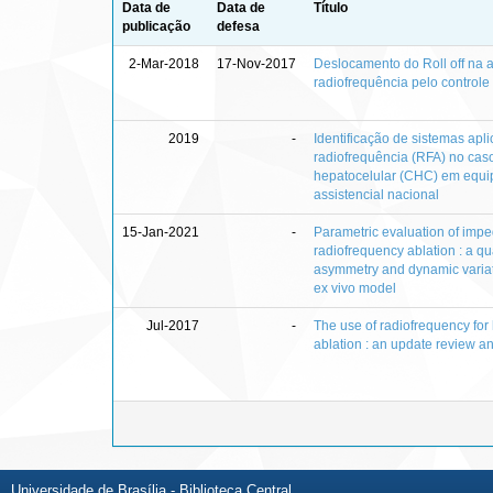
Data de
Data de
Título
publicação
defesa
2-Mar-2018
17-Nov-2017
Deslocamento do Roll off na 
radiofrequência pelo control
2019
-
Identificação de sistemas apl
radiofrequência (RFA) no cas
hepatocelular (CHC) em equ
assistencial nacional
15-Jan-2021
-
Parametric evaluation of imp
radiofrequency ablation : a qua
asymmetry and dynamic variat
ex vivo model
Jul-2017
-
The use of radiofrequency for
ablation : an update review a
Universidade de Brasília - Biblioteca Central