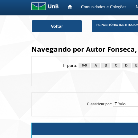
Comunidades e Coleções
Skip
REPOSITÓRIO INSTITUCIO
Voltar
navigation
Navegando por Autor Fonseca, 
Ir para:
0-9
A
B
C
D
E
Classificar por: