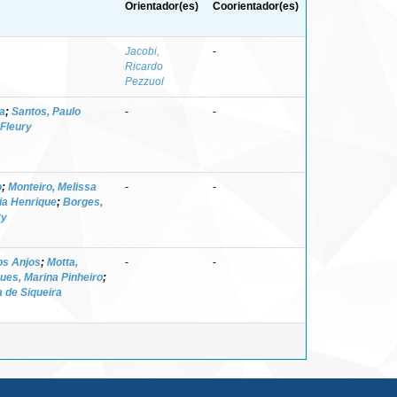
Orientador(es)
Coorientador(es)
Jacobi,
-
Ricardo
Pezzuol
da
;
Santos, Paulo
-
-
 Fleury
o
;
Monteiro, Melissa
-
-
a Henrique
;
Borges,
ry
os Anjos
;
Motta,
-
-
ues, Marina Pinheiro
;
a de Siqueira