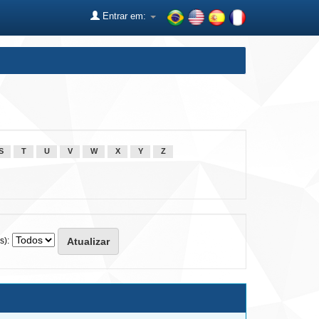
Entrar em:
S
T
U
V
W
X
Y
Z
s):