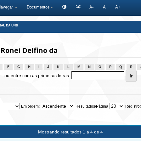
Navegar
Documentos
A-
A
A+
NAL DA UNB
Ronei Delfino da
F
G
H
I
J
K
L
M
N
O
P
Q
R
ou entre com as primeiras letras:
Em ordem:
Resultados/Página
Registro(
Mostrando resultados 1 a 4 de 4