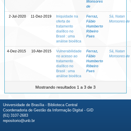
Monsores
de
2-Jul-2020
11-Dez-2019
Iniquidade na
Ferraz,
Sá, Natan
oferta de
Fábio
Monsores de
tratamento
Humberto
dialítico no
Ribeiro
Brasil : uma
Paes
análise bioética
4-Dez-2015
10-Abr-2015
Vulnerabilidade
Ferraz,
Sá, Natan
no acesso ao
Fábio
Monsores de
tratamento
Humberto
dialítico no
Ribeiro
Brasil : uma
Paes
análise bioética
Mostrando resultados 1 a 3 de 3
Universidade de Brasília - Biblioteca Central
Coordenadoria de Gestão da Informação Digital - GID
(61) 3107-2683
repositorio@unb.br