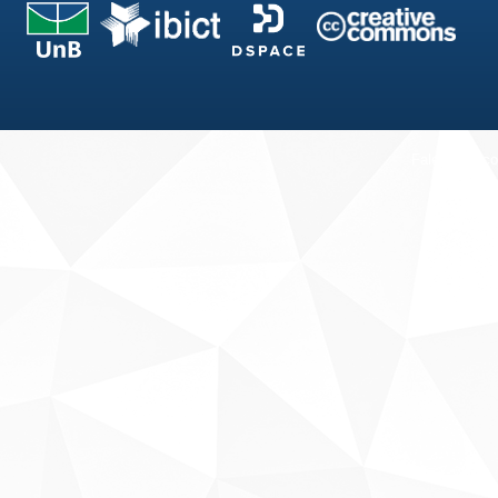
Fale conosco
Sobre