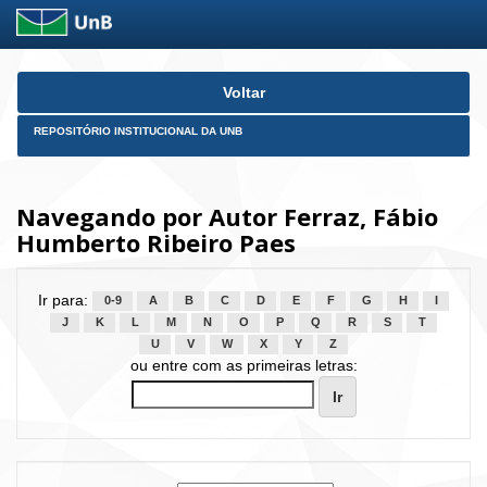
Skip
Voltar
navigation
REPOSITÓRIO INSTITUCIONAL DA UNB
Navegando por Autor Ferraz, Fábio
Humberto Ribeiro Paes
Ir para:
0-9
A
B
C
D
E
F
G
H
I
J
K
L
M
N
O
P
Q
R
S
T
U
V
W
X
Y
Z
ou entre com as primeiras letras: