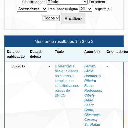
Classificar por:
Em ordem:
Resultados/Página
Registro(s):
Mostrando resultados 1 a 3 de 3
Data de
Data de
Título
Autor(es)
Orientador(e
publicação
defesa
Jul-2017
-
Diferenças e
Ferraz,
-
desigualdades
Fábio
no acesso a
Humberto
terapia renal
Ribeiro
substitutiva nos
Paes
;
países do
Rodrigues,
BRICS
Cibele
Isaac
Saad
;
Gatto,
Giuseppe
Cesare
;
Sá, Natan