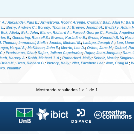
r A.
;
Alexander, Paul E.
;
Armstrong, Robin
;
Arvinte, Cristian
;
Bain, Alan F.
;
Bartl
 L.
;
Berry, Andrew C.
;
Borody, Thomas J.
;
Brewer, Joseph H.
;
Brufsky, Adam M
;
Eck, Alieta
;
Eck, John
;
Eisner, Richard A.
;
Fareed, George C.
;
Farella, Angelina
rles E.
;
Gonnering, Russell S.
;
Graves, Karladine E.
;
Gross, Kenneth B. V.
;
Haza
 H. Thomas
;
Immanuel, Stella
;
Jacobs, Michael M.
;
Ladapo, Joseph A.
;
Lee, Lione
ngat, Harpal S.
;
McKinnon, John E.
;
Merritt, Lee D.
;
Orient, Jane M.
;
Oskoui, Ra
 C.
;
Prodromos, Chad
;
Rajter, Juliana Cepelowicz
;
Rajter, Jean-Jacques
;
Ram, C
isch, Harvey A.
;
Robb, Michael J. A.
;
Rutherford, Molly
;
Scholz, Martin
;
Singleto
 Brian M.
;
Urso, Richard G.
;
Victory, Kelly
;
Vliet, Elizabeth Lee
;
Wax, Craig M.
;
W
ko, Vladimir
Mostrando resultados 1 a 1 de 1