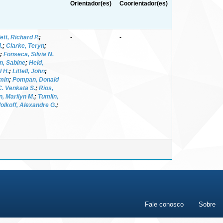
Orientador(es)
Coorientador(es)
ett, Richard P.
;
-
-
.
;
Clarke, Teryn
;
;
Fonseca, Silvia N.
n, Sabine
;
Held,
l H.
;
Littell, John
;
min
;
Pompan, Donald
. Venkata S.
;
Rios,
n, Marilyn M.
;
Tumlin,
olkoff, Alexandre G.
;
Fale conosco
Sobre