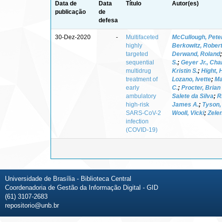
Data de
Data
Título
Autor(es)
publicação
de
defesa
30-Dez-2020
-
Multifaceted
McCullough, Pete
highly
Berkowitz, Robert
targeted
Derwand, Roland
sequential
S.
;
Geyer Jr., Cha
multidrug
Kristin S.
;
Hight,
treatment of
Lozano, Ivette
;
Ma
early
C.
;
Procter, Brian
ambulatory
Salete da Silva
;
R
high-risk
James A.
;
Tyson,
SARS-CoV-2
Wooll, Vicki
;
Zelen
infection
(COVID-19)
Universidade de Brasília - Biblioteca Central
Coordenadoria de Gestão da Informação Digital - GID
(61) 3107-2683
repositorio@unb.br