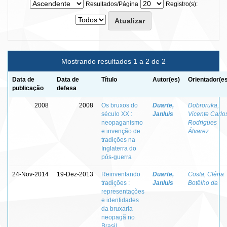
Resultados/Página
Registro(s):
Mostrando resultados 1 a 2 de 2
Data de
Data de
Título
Autor(es)
Orientador(e
publicação
defesa
2008
2008
Os bruxos do
Duarte,
Dobroruka,
século XX :
Janluis
Vicente Carlo
neopaganismo
Rodrigues
e invenção de
Álvarez
tradições na
Inglaterra do
pós-guerra
24-Nov-2014
19-Dez-2013
Reinventando
Duarte,
Costa, Cléria
tradições :
Janluis
Botêlho da
representações
e identidades
da bruxaria
neopagã no
Brasil