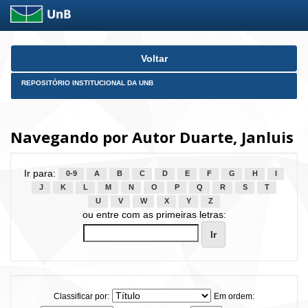
Skip
Voltar
navigation
REPOSITÓRIO INSTITUCIONAL DA UNB
Navegando por Autor Duarte, Janluis
Ir para:
0-9
A
B
C
D
E
F
G
H
I
J
K
L
M
N
O
P
Q
R
S
T
U
V
W
X
Y
Z
ou entre com as primeiras letras:
Classificar por:
Em ordem: