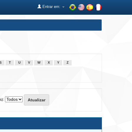
Entrar em:
S
T
U
V
W
X
Y
Z
s):