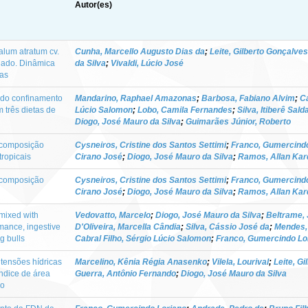
Autor(es)
alum atratum cv.
Cunha, Marcello Augusto Dias da
;
Leite, Gilberto Gonçalves
nado. Dinâmica
da Silva
;
Vivaldi, Lúcio José
has
do confinamento
Mandarino, Raphael Amazonas
;
Barbosa, Fabiano Alvim
;
Ca
 três dietas de
Lúcio Salomon
;
Lobo, Camila Fernandes
;
Silva, Itiberê Sal
Diogo, José Mauro da Silva
;
Guimarães Júnior, Roberto
a composição
Cysneiros, Cristine dos Santos Settimi
;
Franco, Gumercind
tropicais
Cirano José
;
Diogo, José Mauro da Silva
;
Ramos, Allan Kar
a composição
Cysneiros, Cristine dos Santos Settimi
;
Franco, Gumercind
Cirano José
;
Diogo, José Mauro da Silva
;
Ramos, Allan Kar
 mixed with
Vedovatto, Marcelo
;
Diogo, José Mauro da Silva
;
Beltrame,
mance, ingestive
D'Oliveira, Marcella Cândia
;
Silva, Cássio José da
;
Mendes, 
g bulls
Cabral Filho, Sérgio Lúcio Salomon
;
Franco, Gumercindo Lo
tensões hídricas
Marcelino, Kênia Régia Anasenko
;
Vilela, Lourival
;
Leite, G
ndice de área
Guerra, Antônio Fernando
;
Diogo, José Mauro da Silva
do