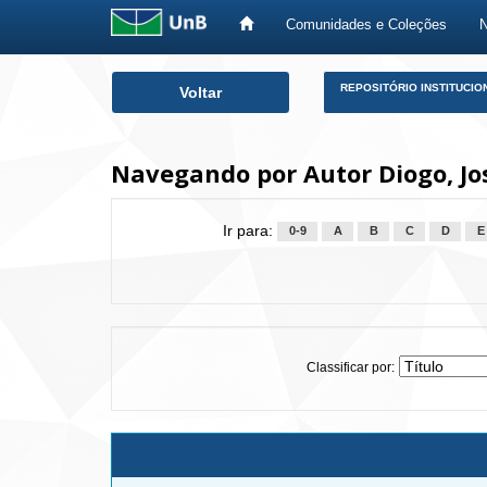
Comunidades e Coleções
Skip
REPOSITÓRIO INSTITUCIO
Voltar
navigation
Navegando por Autor Diogo, Jo
Ir para:
0-9
A
B
C
D
E
Classificar por: