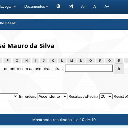
Navegar
Documentos
A-
A
A+
NAL DA UNB
sé Mauro da Silva
F
G
H
I
J
K
L
M
N
O
P
Q
R
ou entre com as primeiras letras:
Em ordem:
Resultados/Página
Registro(
Mostrando resultados 1 a 10 de 10