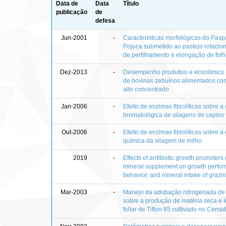
Data de
Data
Título
publicação
de
defesa
Jun-2001
-
Características morfológicas do Pasp
Pojuca submetido ao pastejo rotacio
de perfilhamento e elongação de fol
Dez-2013
-
Desempenho produtivo e econômico 
de bovinos zebuínos alimentados com
alto concentrado
Jan-2006
-
Efeito de enzimas fibrolíticas sobre 
bromatológica de silagens de capins 
Out-2006
-
Efeito de enzimas fibrolíticas sobre 
química da silagem de milho
2019
-
Effects of antibiotic growth promoters
mineral supplement on growth perfor
behavior, and mineral intake of grazin
Mar-2003
-
Manejo da adubação nitrogenada de 
sobre a produção de matéria seca e í
foliar de Tifton 85 cultivado no Cerra