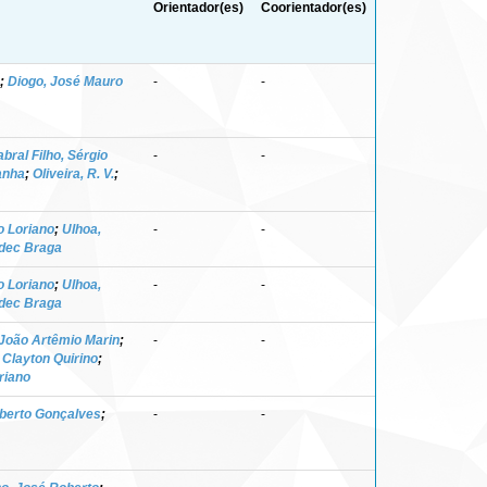
Orientador(es)
Coorientador(es)
;
Diogo, José Mauro
-
-
bral Filho, Sérgio
-
-
danha
;
Oliveira, R. V.
;
o Loriano
;
Ulhoa,
-
-
dec Braga
o Loriano
;
Ulhoa,
-
-
dec Braga
 João Artêmio Marin
;
-
-
Clayton Quirino
;
riano
ilberto Gonçalves
;
-
-