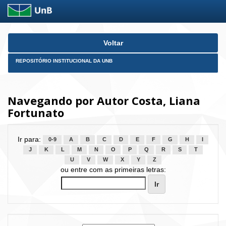
Skip
Voltar
navigation
REPOSITÓRIO INSTITUCIONAL DA UNB
Navegando por Autor Costa, Liana
Fortunato
Ir para:
0-9
A
B
C
D
E
F
G
H
I
J
K
L
M
N
O
P
Q
R
S
T
U
V
W
X
Y
Z
ou entre com as primeiras letras: