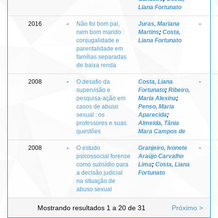
Liana Fortunato
2016
-
Não foi bom pai,
Juras, Mariana
-
nem bom marido :
Martins
;
Costa,
conjugalidade e
Liana Fortunato
parentalidade em
famílias separadas
de baixa renda
2008
-
O desafio da
Costa, Liana
-
supervisão e
Fortunato
;
Ribeiro,
pesquisa-ação em
Maria Alexina
;
casos de abuso
Penso, Maria
sexual : os
Aparecida
;
professores e suas
Almeida, Tânia
questões
Mara Campos de
2008
-
O estudo
Granjeiro, Ivonete
-
psicossocial forense
Araújo Carvalho
como subsídio para
Lima
;
Costa, Liana
a decisão judicial
Fortunato
na situação de
abuso sexual
Mostrando resultados 1 a 20 de 31
Próximo >