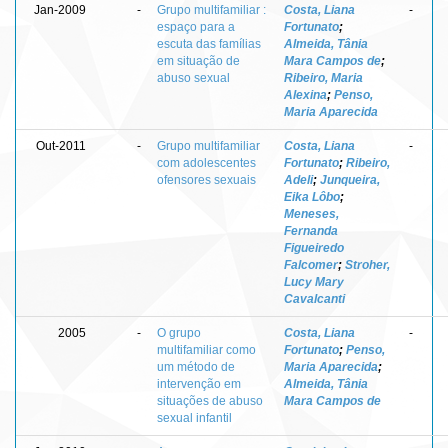
Jan-2009
-
Grupo multifamiliar :
Costa, Liana
-
espaço para a
Fortunato
;
escuta das famílias
Almeida, Tânia
em situação de
Mara Campos de
;
abuso sexual
Ribeiro, Maria
Alexina
;
Penso,
Maria Aparecida
Out-2011
-
Grupo multifamiliar
Costa, Liana
-
com adolescentes
Fortunato
;
Ribeiro,
ofensores sexuais
Adeli
;
Junqueira,
Eika Lôbo
;
Meneses,
Fernanda
Figueiredo
Falcomer
;
Stroher,
Lucy Mary
Cavalcanti
2005
-
O grupo
Costa, Liana
-
multifamiliar como
Fortunato
;
Penso,
um método de
Maria Aparecida
;
intervenção em
Almeida, Tânia
situações de abuso
Mara Campos de
sexual infantil