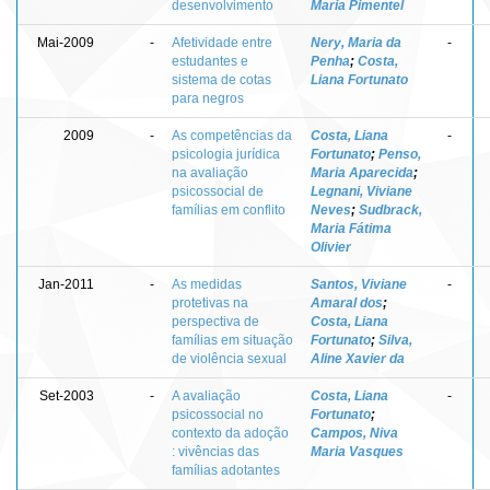
desenvolvimento
Maria Pimentel
Mai-2009
-
Afetividade entre
Nery, Maria da
-
estudantes e
Penha
;
Costa,
sistema de cotas
Liana Fortunato
para negros
2009
-
As competências da
Costa, Liana
-
psicologia jurídica
Fortunato
;
Penso,
na avaliação
Maria Aparecida
;
psicossocial de
Legnani, Viviane
famílias em conflito
Neves
;
Sudbrack,
Maria Fátima
Olivier
Jan-2011
-
As medidas
Santos, Viviane
-
protetivas na
Amaral dos
;
perspectiva de
Costa, Liana
famílias em situação
Fortunato
;
Silva,
de violência sexual
Aline Xavier da
Set-2003
-
A avaliação
Costa, Liana
-
psicossocial no
Fortunato
;
contexto da adoção
Campos, Niva
: vivências das
Maria Vasques
famílias adotantes