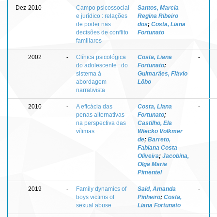
Dez-2010
-
Campo psicossocial
Santos, Marcia
-
e jurídico : relações
Regina Ribeiro
de poder nas
dos
;
Costa, Liana
decisões de conflito
Fortunato
familiares
2002
-
Clínica psicológica
Costa, Liana
-
do adolescente : do
Fortunato
;
sistema à
Guimarães, Flávio
abordagem
Lôbo
narrativista
2010
-
A eficácia das
Costa, Liana
-
penas alternativas
Fortunato
;
na perspectiva das
Castilho, Ela
vítimas
Wiecko Volkmer
de
;
Barreto,
Fabiana Costa
Oliveira
;
Jacobina,
Olga Maria
Pimentel
2019
-
Family dynamics of
Said, Amanda
-
boys victims of
Pinheiro
;
Costa,
sexual abuse
Liana Fortunato