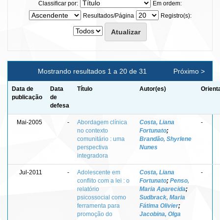
Classificar por:
Em ordem:
Resultados/Página
Registro(s):
Mostrando resultados 1 a 20 de 31
Próximo >
Data de
Data
Título
Autor(es)
Orient
publicação
de
defesa
Mai-2005
-
Abordagem clínica
Costa, Liana
-
no contexto
Fortunato
;
comunitário : uma
Brandão, Shyrlene
perspectiva
Nunes
integradora
Jul-2011
-
Adolescente em
Costa, Liana
-
conflito com a lei : o
Fortunato
;
Penso,
relatório
Maria Aparecida
;
psicossocial como
Sudbrack, Maria
ferramenta para
Fátima Olivier
;
promoção do
Jacobina, Olga