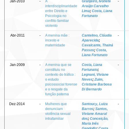
Jan-2010
-
A
Granjeiro, Ivonete
-
interdisciplinaridade
Araújo Carvalho
entre Direito e
Lima
;
Costa, Liana
Psicologia no
Fortunato
conflito familiar
violento
Abr-2011
-
A menina mãe :
Cantelmo, Cláudia
-
incesto e
Aparecida
;
maternidade
Cavalcante, Thainá
Passos
;
Costa,
Liana Fortunato
Jan-2009
-
A menina que se
Costa, Liana
-
constituiu no
Fortunato
;
contexto do tráfico :
Legnani, Viviane
o estudo
Neves
;
Zuim,
psicossocial forense
Cristiane Barbosa
e o resgate da
Di Bernardo
função paterna
Dez-2014
-
Mulheres que
Santoucy, Luiza
-
denunciam
Barros
;
Santos,
violência sexual
Viviane Amaral
intrafamiliar
dos
;
Conceição,
Maria Inês
Gandolfo
;
Costa,