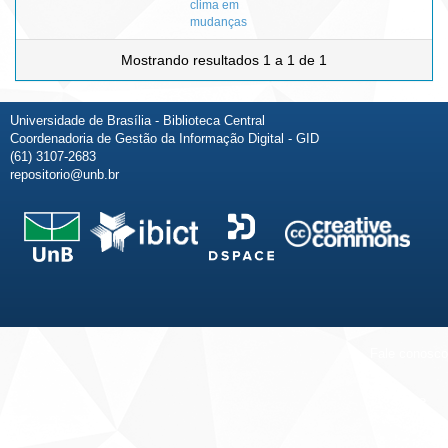
clima em
mudanças
Mostrando resultados 1 a 1 de 1
Universidade de Brasília - Biblioteca Central
Coordenadoria de Gestão da Informação Digital - GID
(61) 3107-2683
repositorio@unb.br
Fale conosco
Sobre