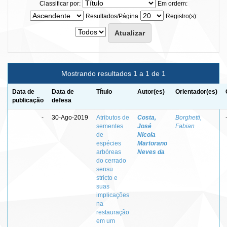
Classificar por:
Em ordem:
Resultados/Página
Registro(s):
Mostrando resultados 1 a 1 de 1
Data de
Data de
Título
Autor(es)
Orientador(es)
publicação
defesa
-
30-Ago-2019
Atributos de
Costa,
Borghetti,
sementes
José
Fabian
de
Nicola
espécies
Martorano
arbóreas
Neves da
do cerrado
sensu
stricto e
suas
implicações
na
restauração
em um