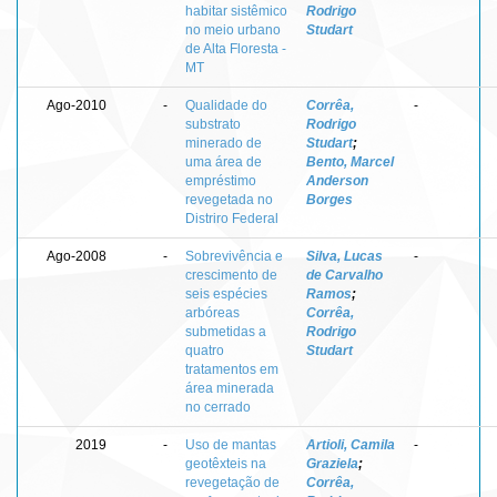
habitar sistêmico
Rodrigo
no meio urbano
Studart
de Alta Floresta -
MT
Ago-2010
-
Qualidade do
Corrêa,
-
substrato
Rodrigo
minerado de
Studart
;
uma área de
Bento, Marcel
empréstimo
Anderson
revegetada no
Borges
Distriro Federal
Ago-2008
-
Sobrevivência e
Silva, Lucas
-
crescimento de
de Carvalho
seis espécies
Ramos
;
arbóreas
Corrêa,
submetidas a
Rodrigo
quatro
Studart
tratamentos em
área minerada
no cerrado
2019
-
Uso de mantas
Artioli, Camila
-
geotêxteis na
Graziela
;
revegetação de
Corrêa,