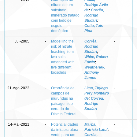
nitrato de um
Rodrigo Ávila
substrato
de
;
Corrêa,
minerado tratado
Rodrigo
com lodo de
Studart
;
esgoto
Cotta, Taís
doméstico
Pitta
Jul-2005
-
Modelling the
Corrêa,
-
risk of nitrate
Rodrigo
leaching from
Studart
;
two soils
White, Robert
amended with
Edwin
;
five different
Weatherley,
biosolids
Anthony
James
21-Ago-2022
-
Ocorrência de
Lima, Thyego
-
campos de
Pery Monteiro
murundus na
de
;
Corrêa,
paisagem do
Rodrigo
cerrado do
Studart
Distrito Federal
14-Mai-2021
-
Potencialidades
Marba,
-
da infraestrutura
Patrícia Latuf
;
verde para um
Corrêa,