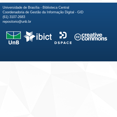
Universidade de Brasília - Biblioteca Central
Coordenadoria de Gestão da Informação Digital - GID
(61) 3107-2683
repositorio@unb.br
Fale conosco
Sobre