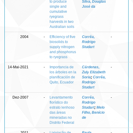
to produce
Silva, Douglas
single and
José da
cumulative
ryegrass
harvests in two
Australian soils
2004
-
Efficiency of five
Corrêa,
-
biosolids to
Rodrigo
supply nitrogen
Studart
and phosphorus
to ryegrass
14-Mai-2021
-
Importancia de
Cárdenas,
-
los árboles en la
Zuly Elizabeth
planificación de
Soria
;
Corrêa,
Quito, Ecuador
Rodrigo
Studart
Dez-2007
-
Levantamento
Corrêa,
-
florístico do
Rodrigo
estrato lenhoso
Studart
;
Melo
das áreas
Filho, Benício
mineradas no
de
Distrito Federal
2011
-
Lixiviação de
Paula,
-