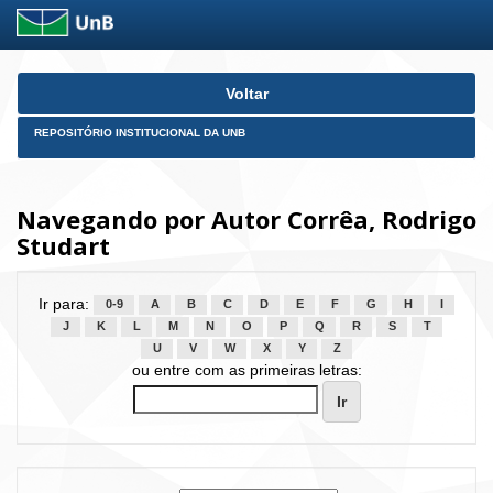
Skip
Voltar
navigation
REPOSITÓRIO INSTITUCIONAL DA UNB
Navegando por Autor Corrêa, Rodrigo
Studart
Ir para:
0-9
A
B
C
D
E
F
G
H
I
J
K
L
M
N
O
P
Q
R
S
T
U
V
W
X
Y
Z
ou entre com as primeiras letras: