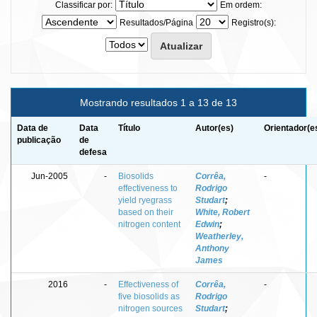
Classificar por:
Em ordem:
Resultados/Página
Registro(s):
Mostrando resultados 1 a 13 de 13
Data de
Data
Título
Autor(es)
Orientador(e
publicação
de
defesa
Jun-2005
-
Biosolids
Corrêa,
-
effectiveness to
Rodrigo
yield ryegrass
Studart
;
based on their
White, Robert
nitrogen content
Edwin
;
Weatherley,
Anthony
James
2016
-
Effectiveness of
Corrêa,
-
five biosolids as
Rodrigo
nitrogen sources
Studart
;