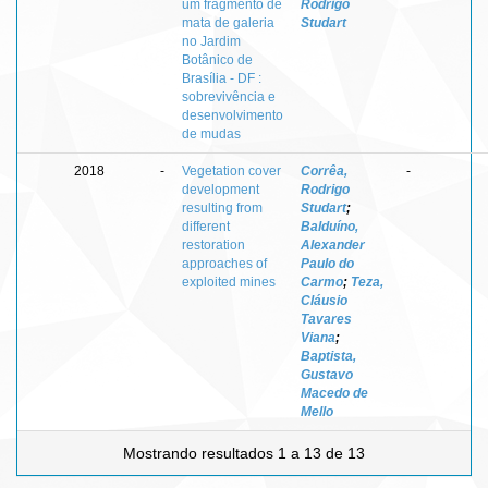
um fragmento de
Rodrigo
mata de galeria
Studart
no Jardim
Botânico de
Brasília - DF :
sobrevivência e
desenvolvimento
de mudas
2018
-
Vegetation cover
Corrêa,
-
development
Rodrigo
resulting from
Studart
;
different
Balduíno,
restoration
Alexander
approaches of
Paulo do
exploited mines
Carmo
;
Teza,
Cláusio
Tavares
Viana
;
Baptista,
Gustavo
Macedo de
Mello
Mostrando resultados 1 a 13 de 13