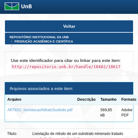
Skip
Voltar
navigation
REPOSITÓRIO INSTITUCIONAL DA UNB
PRODUÇÃO ACADÊMICA E CIENTÍFICA
ARTIGOS PUBLICADOS EM PERIÓDICOS E AFINS
Use este identificador para citar ou linkar para este item:
http://repositorio.unb.br/handle/10482/10617
Arquivos associados a este item:
Arquivo
Descrição
Tamanho
Formato
ARTIGO_lixividacaoNitratoSustrato.pdf
569,85
Adobe
kB
PDF
Título:
Lixiviação de nitrato de um substrato minerado tratado