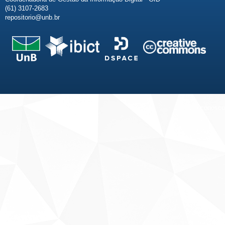
(61) 3107-2683
repositorio@unb.br
Fale conosco
Sobre