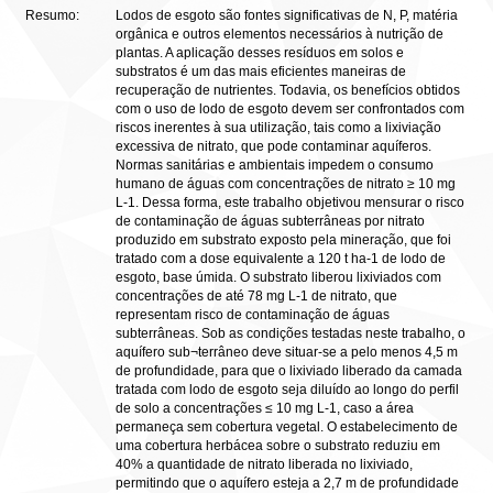
Resumo:
Lodos de esgoto são fontes significativas de N, P, matéria
orgânica e outros elementos necessários à nutrição de
plantas. A aplicação desses resíduos em solos e
substratos é um das mais eficientes maneiras de
recuperação de nutrientes. Todavia, os benefícios obtidos
com o uso de lodo de esgoto devem ser confrontados com
riscos inerentes à sua utilização, tais como a lixiviação
excessiva de nitrato, que pode contaminar aquíferos.
Normas sanitárias e ambientais impedem o consumo
humano de águas com concentrações de nitrato ≥ 10 mg
L-1. Dessa forma, este trabalho objetivou mensurar o risco
de contaminação de águas subterrâneas por nitrato
produzido em substrato exposto pela mineração, que foi
tratado com a dose equivalente a 120 t ha-1 de lodo de
esgoto, base úmida. O substrato liberou lixiviados com
concentrações de até 78 mg L-1 de nitrato, que
representam risco de contaminação de águas
subterrâneas. Sob as condições testadas neste trabalho, o
aquífero sub¬terrâneo deve situar-se a pelo menos 4,5 m
de profundidade, para que o lixiviado liberado da camada
tratada com lodo de esgoto seja diluído ao longo do perfil
de solo a concentrações ≤ 10 mg L-1, caso a área
permaneça sem cobertura vegetal. O estabelecimento de
uma cobertura herbácea sobre o substrato reduziu em
40% a quantidade de nitrato liberada no lixiviado,
permitindo que o aquífero esteja a 2,7 m de profundidade