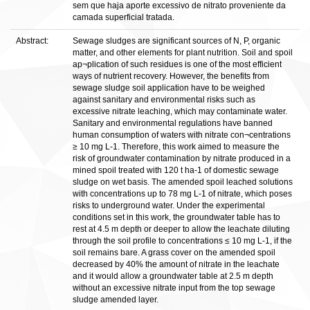
sem que haja aporte excessivo de nitrato proveniente da
camada superficial tratada.
Abstract:
Sewage sludges are significant sources of N, P, organic
matter, and other elements for plant nutrition. Soil and spoil
ap¬plication of such residues is one of the most efficient
ways of nutrient recovery. However, the benefits from
sewage sludge soil application have to be weighed
against sanitary and environmental risks such as
excessive nitrate leaching, which may contaminate water.
Sanitary and environmental regulations have banned
human consumption of waters with nitrate con¬centrations
≥ 10 mg L-1. Therefore, this work aimed to measure the
risk of groundwater contamination by nitrate produced in a
mined spoil treated with 120 t ha-1 of domestic sewage
sludge on wet basis. The amended spoil leached solutions
with concentrations up to 78 mg L-1 of nitrate, which poses
risks to underground water. Under the experimental
conditions set in this work, the groundwater table has to
rest at 4.5 m depth or deeper to allow the leachate diluting
through the soil profile to concentrations ≤ 10 mg L-1, if the
soil remains bare. A grass cover on the amended spoil
decreased by 40% the amount of nitrate in the leachate
and it would allow a groundwater table at 2.5 m depth
without an excessive nitrate input from the top sewage
sludge amended layer.