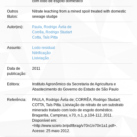
com lodo de esgoto doméstico
Outros
Nitrate leaching from a mined spoil treated with domestic
títulos:
sewage sludge
Autor(es):
Paula, Rodrigo Ávila de
Corrêa, Rodrigo Studart
Cotta, Taís Pitta
Assunto:
Lodo residual
Nitrificação
Lixiviação
Data de
2011
publicação:
Editora:
Instituto Agronômico da Secretaria de Agricultura e
Abastecimento do Governo do Estado de São Paulo
Referência:
PAULA, Rodrigo Ávila de; CORRÊA, Rodrigo Studart;
COTTA, Taís Pitta. Lixiviação de nitrato de um substrato
minerado tratado com lodo de esgoto doméstico.
Bragantia, Campinas, v.70, n.1, p.104-112, 2011.
Disponível em:
<http://www.scielo.br/pdf/brag/v70n1/v70n1a1.pdf>.
Acesso: 25 maio 2012.