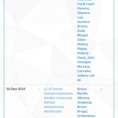
Carla Lujan
Pereira
;
Siqueira,
Luiz
Gustavo
Bruno
;
Dode,
Margot
Alves
Nunes
;
Pogue,
Robert
;
Viana, João
Henrique
Moreira
;
Carvalho,
Juliana Lott
de
30-Dez-2016
-
LL-37 boosts
Bravo,
-
immunosuppressive
Martha
function of placenta-
Oliveira
;
derived
Sangiorgi,
mesenchymal
Bruno
stromal cells
Braga
;
Schiavinato,