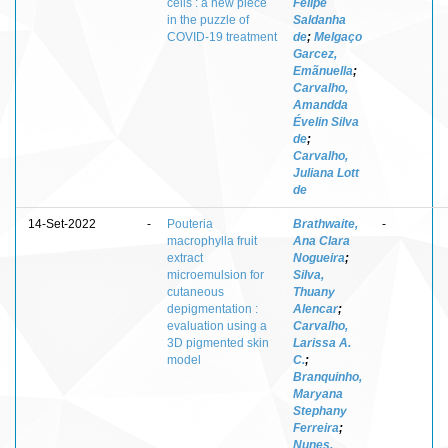
cells : a new piece
Felipe
in the puzzle of
Saldanha
COVID-19 treatment
de
;
Melgaço
Garcez,
Emãnuella
;
Carvalho,
Amandda
Évelin Silva
de
;
Carvalho,
Juliana Lott
de
14-Set-2022
-
Pouteria
Brathwaite,
-
macrophylla fruit
Ana Clara
extract
Nogueira
;
microemulsion for
Silva,
cutaneous
Thuany
depigmentation :
Alencar
;
evaluation using a
Carvalho,
3D pigmented skin
Larissa A.
model
C.
;
Branquinho,
Maryana
Stephany
Ferreira
;
Nunes,