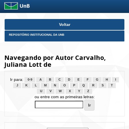
Skip
Voltar
navigation
REPOSITÓRIO INSTITUCIONAL DA UNB
Navegando por Autor Carvalho,
Juliana Lott de
Ir para:
0-9
A
B
C
D
E
F
G
H
I
J
K
L
M
N
O
P
Q
R
S
T
U
V
W
X
Y
Z
ou entre com as primeiras letras: