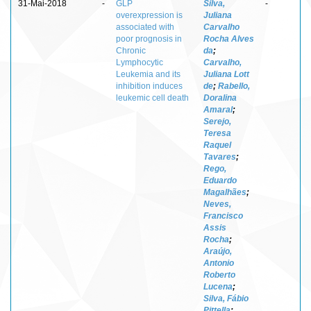
31-Mai-2018
-
GLP
Silva,
-
overexpression is
Juliana
associated with
Carvalho
poor prognosis in
Rocha Alves
Chronic
da
;
Lymphocytic
Carvalho,
Leukemia and its
Juliana Lott
inhibition induces
de
;
Rabello,
leukemic cell death
Doralina
Amaral
;
Serejo,
Teresa
Raquel
Tavares
;
Rego,
Eduardo
Magalhães
;
Neves,
Francisco
Assis
Rocha
;
Araújo,
Antonio
Roberto
Lucena
;
Silva, Fábio
Pittella
;