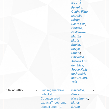
Ricardo
Ferreira
;
Cunha Filho,
Marcílio
Sérgio
Soares da
;
Gelfuso,
Guilherme
Martins
;
Maria-
Engler,
Silvya
Stuchi
;
Carvalho,
Juliana Lott
de
;
Silva,
Joyce Kelly
do Rosário
da
;
Gratieri,
Taís
16-Jan-2022
-
Skin regenerative
Barbalho,
-
potential of
Geisa
Cupuaçu seed
Nascimento
;
extract (Theobroma
Matos,
grandiflorum), a
Breno