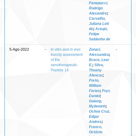
Panepucci,
Rodrigo
Alexandre
;
Carvalho,
Juliana Lott
de
;
Araujo,
Felipe
Saldanha de
5-Ago-2022
-
In vitro and in vivo
Zonari,
-
toxicity assessment
Alessandra
;
of the
Brace, Lear
senotherapeutic
E.
;
Silva,
Peptide 14
Thuany
Alencar
;
Porto,
William
Farias
;
Foyt,
Daniel
;
Guiang,
Mylieneth
;
Ochoa Cruz,
Edgar
Andres
;
Franco,
Octávio