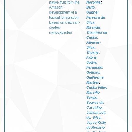
native fruit from the
Noronha
;
Amazon :
Brito,
development of a
Gabriel
topical formulation
Ferreira da
based on chitosan-
Silva
;
coated
Miranda,
nanocapsules
Thamires da
Cunha
;
Alencar-
Silva,
Thuany
;
Fabriz
Sodré,
Fernando
;
Gelfuso,
Guilherme
Martins
;
Cunha Filho,
Marcílio
Sérgio
Soares da
;
Carvalho,
Juliana Lott
de
;
Silva,
Joyce Kelly
do Rosário