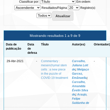
Classificar por:
Em ordem:
Resultados/Página
Registro(s):
Mostrando resultados 1 a 9 de 9
Data de
Data
Título
Autor(es)
Orientador(
publicação
de
defesa
29-Abr-2021
-
Commentary :
Carvalho,
-
mesenchymal stem
Juliana Lott
cells : a new piece
de
;
Melgaço
in the puzzle of
Garcez,
COVID-19 treatment
Emãnuella
;
Carvalho,
Amandda
Évelin Silva
de
;
Araujo,
Felipe
Saldanha de