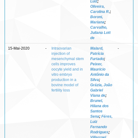
Luiz
;
Oliveira,
Carolina R.
;
Boroni,
Mariana
;
Carvalho,
Juliana Lott
de
15-Mai-2020
-
Intraovarian
Malard,
-
injection of
Patrícia
mesenchymal stem
Furtado
;
cells improves
Peixer,
oocyte yield and in
Mauricio
vitro embryo
Antônio da
production in a
Silva
;
bovine model of
Grázia, João
fertility loss
Gabriel
Viana de
;
Brunel,
Hilana dos
Santos
Sena
;
Féres,
Luiz
Fernando
Rodrigues
;
Villarroel,