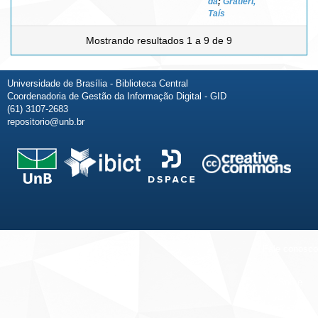
da
;
Gratieri,
Taís
Mostrando resultados 1 a 9 de 9
Universidade de Brasília - Biblioteca Central
Coordenadoria de Gestão da Informação Digital - GID
(61) 3107-2683
repositorio@unb.br
Fale conosco
Sobre