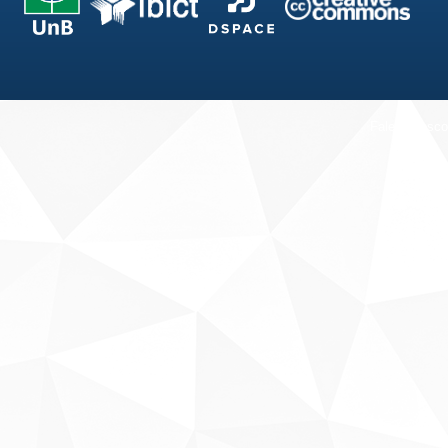
Fale conosco
Sobre