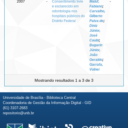
2007
-
Consentimento livre
Maluf,
-
e esclarecido em
Fabiano
;
odontologia nos
Carvalho,
hospitais públicos do
Gilberto
Distrito Federal
Paiva de
;
Diniz
Júnior,
José
Caubi
;
Bugarin
Júnior,
João
Geraldo
;
Garrafa,
Volnei
Mostrando resultados 1 a 3 de 3
Universidade de Brasília - Biblioteca Central
Coordenadoria de Gestão da Informação Digital - GID
(61) 3107-2683
repositorio@unb.br