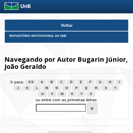
Skip
Voltar
navigation
REPOSITÓRIO INSTITUCIONAL DA UNB
Navegando por Autor Bugarin Júnior,
João Geraldo
Ir para:
0-9
A
B
C
D
E
F
G
H
I
J
K
L
M
N
O
P
Q
R
S
T
U
V
W
X
Y
Z
ou entre com as primeiras letras: