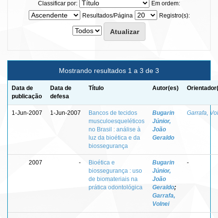
Classificar por:
Em ordem:
Resultados/Página
Registro(s):
Mostrando resultados 1 a 3 de 3
Data de
Data de
Título
Autor(es)
Orientador
publicação
defesa
1-Jun-2007
1-Jun-2007
Bancos de tecidos
Bugarin
Garrafa, Vo
musculoesqueléticos
Júnior,
no Brasil : análise à
João
luz da bioética e da
Geraldo
biossegurança
2007
-
Bioética e
Bugarin
-
biossegurança : uso
Júnior,
de biomateriais na
João
prática odontológica
Geraldo
;
Garrafa,
Volnei