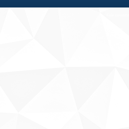
Fale conosco
Sobre