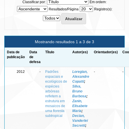
Classificar por:
Em ordem:
Resultados/Página
Registro(s):
Mostrando resultados 1 a 3 de 3
Data de
Data
Título
Autor(es)
Orientador(es)
Coo
publicação
de
defesa
2012
-
Padrões
Loregian,
-
-
espaciais e
Alexandre
ecológicos de
Copatti
;
espécies
Silva,
arbóreas
Bruno
refletem a
Barbosa
;
estrutura em
Zanin,
mosaicos de
Elisabete
uma floresta
Maria
;
subtropical
Decian,
Vanderlei
Secretti
;