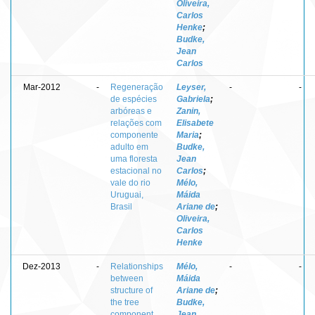
Oliveira,
Carlos
Henke
;
Budke,
Jean
Carlos
Mar-2012
-
Regeneração
Leyser,
-
-
de espécies
Gabriela
;
arbóreas e
Zanin,
relações com
Elisabete
componente
Maria
;
adulto em
Budke,
uma floresta
Jean
estacional no
Carlos
;
vale do rio
Mélo,
Uruguai,
Máida
Brasil
Ariane de
;
Oliveira,
Carlos
Henke
Dez-2013
-
Relationships
Mélo,
-
-
between
Máida
structure of
Ariane de
;
the tree
Budke,
component
Jean