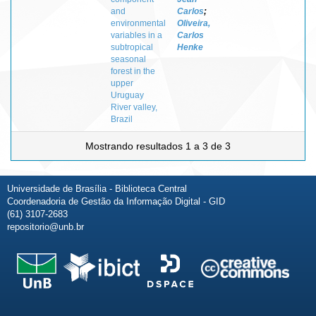
and
Carlos
;
environmental
Oliveira,
variables in a
Carlos
subtropical
Henke
seasonal
forest in the
upper
Uruguay
River valley,
Brazil
Mostrando resultados 1 a 3 de 3
Universidade de Brasília - Biblioteca Central
Coordenadoria de Gestão da Informação Digital - GID
(61) 3107-2683
repositorio@unb.br