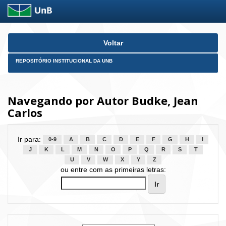
Skip
Voltar
navigation
REPOSITÓRIO INSTITUCIONAL DA UNB
Navegando por Autor Budke, Jean
Carlos
Ir para:
0-9
A
B
C
D
E
F
G
H
I
J
K
L
M
N
O
P
Q
R
S
T
U
V
W
X
Y
Z
ou entre com as primeiras letras: