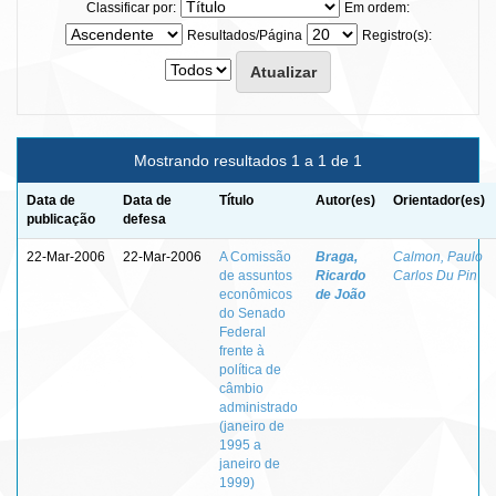
Classificar por:
Em ordem:
Resultados/Página
Registro(s):
Mostrando resultados 1 a 1 de 1
Data de
Data de
Título
Autor(es)
Orientador(es)
publicação
defesa
22-Mar-2006
22-Mar-2006
A Comissão
Braga,
Calmon, Paulo
de assuntos
Ricardo
Carlos Du Pin
econômicos
de João
do Senado
Federal
frente à
política de
câmbio
administrado
(janeiro de
1995 a
janeiro de
1999)