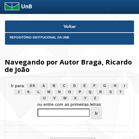
Skip
Voltar
navigation
REPOSITÓRIO INSTITUCIONAL DA UNB
Navegando por Autor Braga, Ricardo
de João
Ir para:
0-9
A
B
C
D
E
F
G
H
I
J
K
L
M
N
O
P
Q
R
S
T
U
V
W
X
Y
Z
ou entre com as primeiras letras: