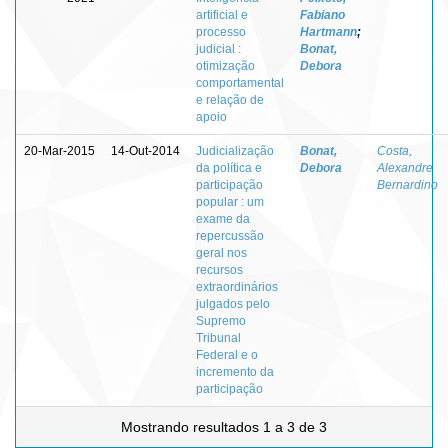
artificial e
Fabiano
processo
Hartmann
;
judicial :
Bonat,
otimização
Debora
comportamental
e relação de
apoio
20-Mar-2015
14-Out-2014
Judicialização
Bonat,
Costa,
da política e
Debora
Alexandre
participação
Bernardino
popular : um
exame da
repercussão
geral nos
recursos
extraordinários
julgados pelo
Supremo
Tribunal
Federal e o
incremento da
participação
Mostrando resultados 1 a 3 de 3