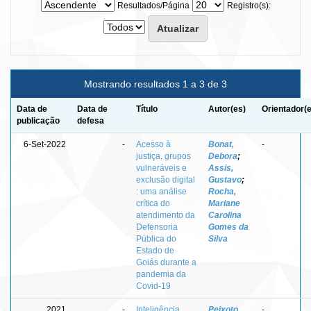
Resultados/Página
Registro(s):
Mostrando resultados 1 a 3 de 3
Data de
Data de
Título
Autor(es)
Orientador(
publicação
defesa
6-Set-2022
-
Acesso à
Bonat,
-
justiça, grupos
Debora
;
vulneráveis e
Assis,
exclusão digital
Gustavo
;
: uma análise
Rocha,
crítica do
Mariane
atendimento da
Carolina
Defensoria
Gomes da
Pública do
Silva
Estado de
Goiás durante a
pandemia da
Covid-19
2021
-
Inteligência
Peixoto,
-