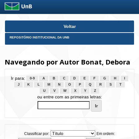
Skip
Voltar
navigation
REPOSITÓRIO INSTITUCIONAL DA UNB
Navegando por Autor Bonat, Debora
Ir para:
0-9
A
B
C
D
E
F
G
H
I
J
K
L
M
N
O
P
Q
R
S
T
U
V
W
X
Y
Z
ou entre com as primeiras letras:
Classificar por:
Em ordem: