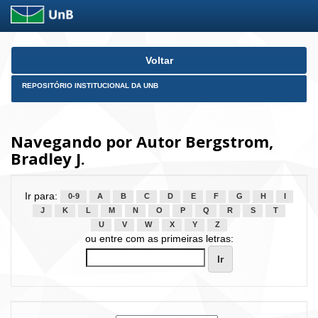
Skip
Voltar
navigation
REPOSITÓRIO INSTITUCIONAL DA UNB
Navegando por Autor Bergstrom,
Bradley J.
Ir para:
0-9
A
B
C
D
E
F
G
H
I
J
K
L
M
N
O
P
Q
R
S
T
U
V
W
X
Y
Z
ou entre com as primeiras letras: