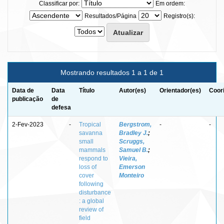
Classificar por:
Em ordem:
Resultados/Página
Registro(s):
Mostrando resultados 1 a 1 de 1
Data de
Data
Título
Autor(es)
Orientador(es)
Coor
publicação
de
defesa
2-Fev-2023
-
Tropical
Bergstrom,
-
-
savanna
Bradley J.
;
small
Scruggs,
mammals
Samuel B.
;
respond to
Vieira,
loss of
Emerson
cover
Monteiro
following
disturbance
: a global
review of
field