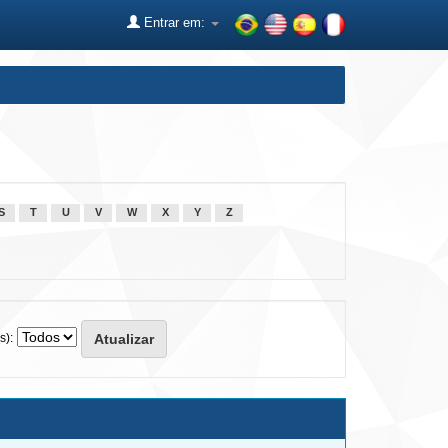
Entrar em:
S
T
U
V
W
X
Y
Z
s):