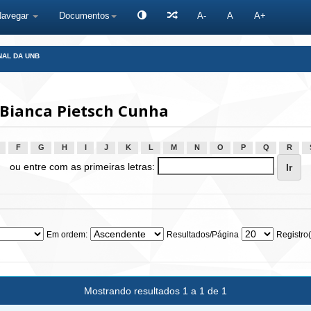
Navegar
Documentos
A-
A
A+
NAL DA UNB
 Bianca Pietsch Cunha
F
G
H
I
J
K
L
M
N
O
P
Q
R
ou entre com as primeiras letras:
Em ordem:
Resultados/Página
Registro(
Mostrando resultados 1 a 1 de 1