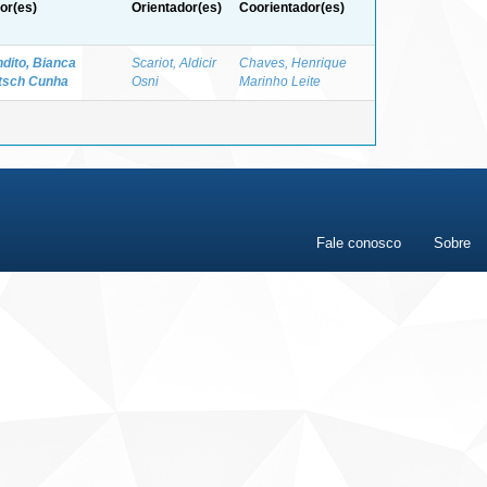
or(es)
Orientador(es)
Coorientador(es)
dito, Bianca
Scariot, Aldicir
Chaves, Henrique
tsch Cunha
Osni
Marinho Leite
Fale conosco
Sobre