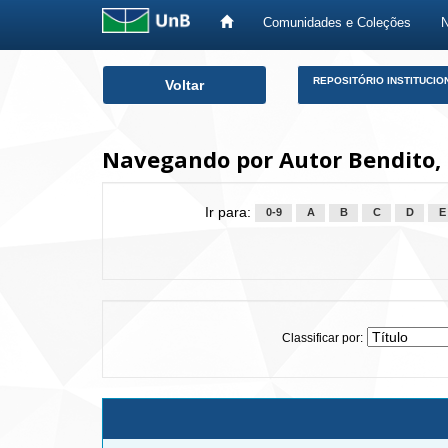
Comunidades e Coleções
Skip
REPOSITÓRIO INSTITUCIO
Voltar
navigation
Navegando por Autor Bendito,
Ir para:
0-9
A
B
C
D
E
Classificar por: