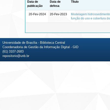
Data de
Data de
Título
publicação
defesa
20-Fev-2024
20-Fev-2023
Modelagem hidrossedimentoló
função do uso e cobertura do
Universidade de Brasília - Biblioteca Central
Coordenadoria de Gestão da Informação Digital - GID
(61) 3107-2683
repositorio@unb.br