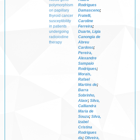
polymorphism
Rodrigues
on papillary
Damasceno
;
thyroid cancer
Fratelli,
susceptibility
Caroline
in patients
Ferreira
;
undergoing
Duarte, Ligia
radioiodine
Canongia de
therapy
Abreu
Cardoso
;
Pereira,
Alexandre
Sampaio
Rodrigues
;
Morais,
Rafael
Martins de
;
Barra
Sobrinho,
Alaor
;
Silva,
Calliandra
Maria de
Souza
;
Silva,
Izabel
Cristina
Rodrigues
da
;
Oliveira,