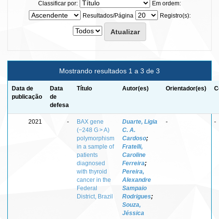
Classificar por:
Em ordem:
Resultados/Página
Registro(s):
Mostrando resultados 1 a 3 de 3
Data de
Data
Título
Autor(es)
Orientador(es)
C
publicação
de
defesa
2021
-
BAX gene
Duarte, Ligia
-
-
(−248 G > A)
C. A.
polymorphism
Cardoso
;
in a sample of
Fratelli,
patients
Caroline
diagnosed
Ferreira
;
with thyroid
Pereira,
cancer in the
Alexandre
Federal
Sampaio
District, Brazil
Rodrigues
;
Souza,
Jéssica