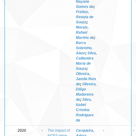
Nayane
Gomes de
;
Freitas,
Renata de
Souza
;
Morais,
Rafael
Martins de
;
Barra
Sobrinho,
Alaor
;
Silva,
Calliandra
Maria de
Souza
;
Oliveira,
Jamila Reis
de
;
Oliveira,
Diêgo
Madureira
de
;
Silva,
Izabel
Cristina
Rodrigues
da
2020
-
The impact of
Cerqueira,
-
-
NOS3 gene
Adara