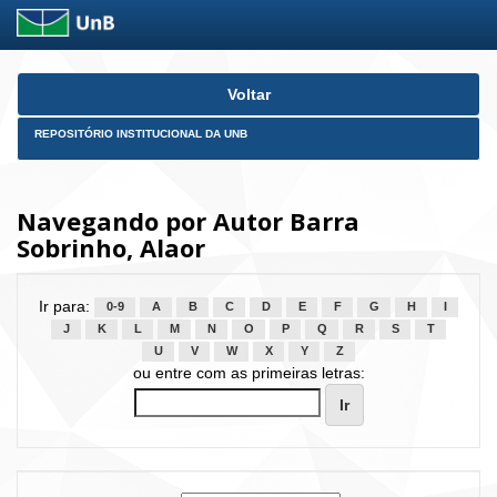
Skip
Voltar
navigation
REPOSITÓRIO INSTITUCIONAL DA UNB
Navegando por Autor Barra
Sobrinho, Alaor
Ir para:
0-9
A
B
C
D
E
F
G
H
I
J
K
L
M
N
O
P
Q
R
S
T
U
V
W
X
Y
Z
ou entre com as primeiras letras: