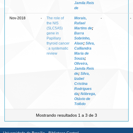
Jamila Reis
de
Nov-2018
-
The role of
Morais,
-
-
the NIS
Rafael
(SLC5A5)
Martins de
;
gene in
Barra
Papillary
Sobrinho,
thyroid cancer
Alaor
;
Silva,
: a systematic
Calliandra
review
Maria de
Souza
;
Oliveira,
Jamila Reis
de
;
Silva,
Izabel
Cristina
Rodrigues
da
;
Nóbrega,
Otávio de
Tolêdo
Mostrando resultados 1 a 3 de 3