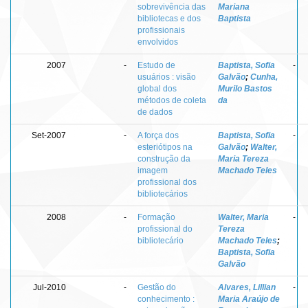
sobrevivência das
Mariana
bibliotecas e dos
Baptista
profissionais
envolvidos
2007
-
Estudo de
Baptista, Sofia
-
usuários : visão
Galvão
;
Cunha,
global dos
Murilo Bastos
métodos de coleta
da
de dados
Set-2007
-
A força dos
Baptista, Sofia
-
esteriótipos na
Galvão
;
Walter,
construção da
Maria Tereza
imagem
Machado Teles
profissional dos
bibliotecários
2008
-
Formação
Walter, Maria
-
profissional do
Tereza
bibliotecário
Machado Teles
;
Baptista, Sofia
Galvão
Jul-2010
-
Gestão do
Alvares, Lillian
-
conhecimento :
Maria Araújo de