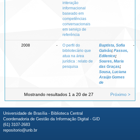
interação
informacional
baseado em
competências
conversacionais
em serviço de
referência
2008
-
O perfil do
Baptista, Sofia
-
bibliotecário que
Galvão
;
Passos,
atua na área
Edilenice
;
jurídica : relato de
Soares, Maria
pesquisa
das Graças
;
Sousa, Luciana
Araújo Gomes
de
Mostrando resultados 1 a 20 de 27
Próximo >
Universidade de Brasília - Biblioteca Central
Coordenadoria de Gestão da Informação Digital - GID
(61) 3107-2683
repositorio@unb.br