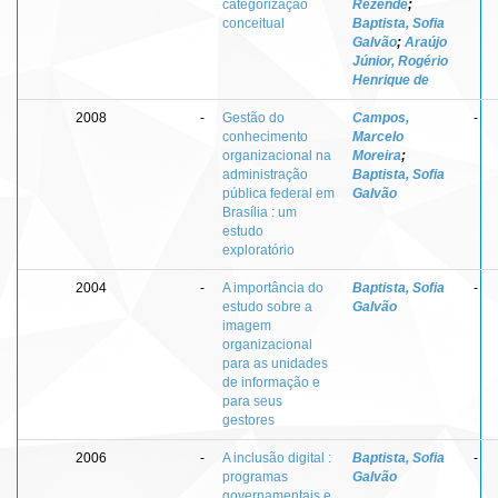
categorização
Rezende
;
conceitual
Baptista, Sofia
Galvão
;
Araújo
Júnior, Rogério
Henrique de
2008
-
Gestão do
Campos,
-
conhecimento
Marcelo
organizacional na
Moreira
;
administração
Baptista, Sofia
pública federal em
Galvão
Brasília : um
estudo
exploratório
2004
-
A importância do
Baptista, Sofia
-
estudo sobre a
Galvão
imagem
organizacional
para as unidades
de informação e
para seus
gestores
2006
-
A inclusão digital :
Baptista, Sofia
-
programas
Galvão
governamentais e