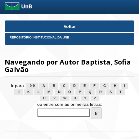
Skip
Voltar
navigation
REPOSITÓRIO INSTITUCIONAL DA UNB
Navegando por Autor Baptista, Sofia
Galvão
Ir para:
0-9
A
B
C
D
E
F
G
H
I
J
K
L
M
N
O
P
Q
R
S
T
U
V
W
X
Y
Z
ou entre com as primeiras letras: