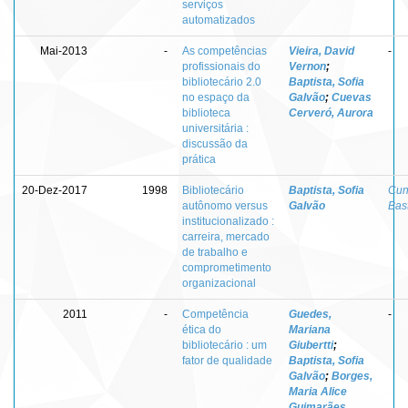
serviços
automatizados
Mai-2013
-
As competências
Vieira, David
-
profissionais do
Vernon
;
bibliotecário 2.0
Baptista, Sofia
no espaço da
Galvão
;
Cuevas
biblioteca
Cerveró, Aurora
universitária :
discussão da
prática
20-Dez-2017
1998
Bibliotecário
Baptista, Sofia
Cun
autônomo versus
Galvão
Bas
institucionalizado :
carreira, mercado
de trabalho e
comprometimento
organizacional
2011
-
Competência
Guedes,
-
ética do
Mariana
bibliotecário : um
Giubertti
;
fator de qualidade
Baptista, Sofia
Galvão
;
Borges,
Maria Alice
Guimarães