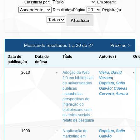
Classificar por:
Em ordem:
Resultados/Página
Registro(s):
Mostrando resultados 1 a 20 de 27
Próximo >
Data de
Data de
Título
Autor(es)
Ori
publicação
defesa
2013
-
Adoção da Web
Vieira, David
-
2.0 em bibliotecas
Vernon
;
de universidades
Baptista, Sofia
públicas
Galvão
;
Cuevas
espanholas :
Cerveró, Aurora
perspectivas de
interação do
bibliotecário com
as redes sociais :
relato de pesquisa
1990
-
A aplicação de
Baptista, Sofia
-
marketing em
Galvão