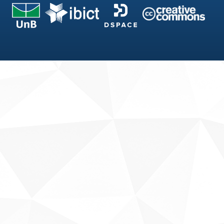
Fale conosco
Sobre