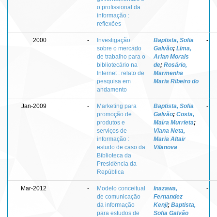
o profissional da
informação :
reflexões
2000
-
Investigação
Baptista, Sofia
-
sobre o mercado
Galvão
;
Lima,
de trabalho para o
Arlan Morais
bibliotecário na
de
;
Rosário,
Internet : relato de
Marmenha
pesquisa em
Maria Ribeiro do
andamento
Jan-2009
-
Marketing para
Baptista, Sofia
-
promoção de
Galvão
;
Costa,
produtos e
Maíra Murrieta
;
serviços de
Viana Neta,
informação :
Maria Altair
estudo de caso da
Vilanova
Biblioteca da
Presidência da
República
Mar-2012
-
Modelo conceitual
Inazawa,
-
de comunicação
Fernandez
da informação
Kenji
;
Baptista,
para estudos de
Sofia Galvão