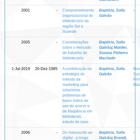
2001
-
Comprometimento
Baptista, Sofia
-
organizacional do
Galvão
bibliotecário da
região Sul e
Sudeste
2005
-
Considerações
Baptista, Sofia
-
sobre o mercado
Galvão
;
Mueller,
de trabalho do
Suzana Pinheiro
bibliotecário
Machado
1-Jul-2019
20-Dez-1985
A contribuição da
Baptista, Sofia
Muel
estratégia do
Galvão
Suz
método de
Pin
marketing para
Mac
solucionar
problemas de
baixo índice de
uso de acervo e
de freqüência em
bibliotecas,
estudo de caso
2006
-
Do manuscrito ao
Baptista, Sofia
-
digital : a longa
Galvão
;
Brandt,