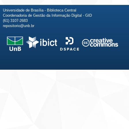
Universidade de Brasília - Biblioteca Central
Coordenadoria de Gestão da Informação Digital - GID
(61) 3107-2683
repositorio@unb.br
Fale conosco
Sobre