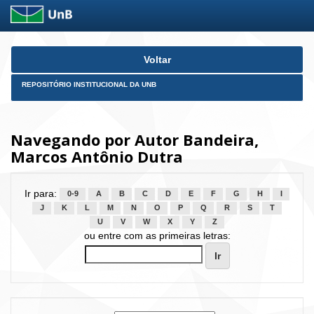
Skip
Voltar
navigation
REPOSITÓRIO INSTITUCIONAL DA UNB
Navegando por Autor Bandeira,
Marcos Antônio Dutra
Ir para:
0-9
A
B
C
D
E
F
G
H
I
J
K
L
M
N
O
P
Q
R
S
T
U
V
W
X
Y
Z
ou entre com as primeiras letras: