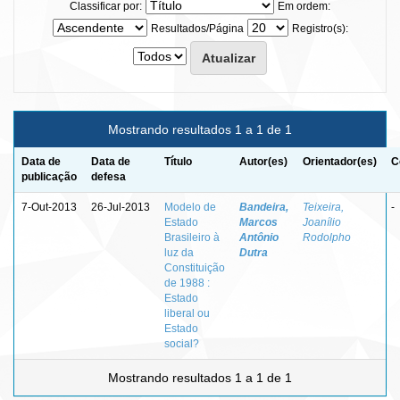
Classificar por:
Em ordem:
Resultados/Página
Registro(s):
Mostrando resultados 1 a 1 de 1
Data de
Data de
Título
Autor(es)
Orientador(es)
C
publicação
defesa
7-Out-2013
26-Jul-2013
Modelo de
Bandeira,
Teixeira,
-
Estado
Marcos
Joanílio
Brasileiro à
Antônio
Rodolpho
luz da
Dutra
Constituição
de 1988 :
Estado
liberal ou
Estado
social?
Mostrando resultados 1 a 1 de 1