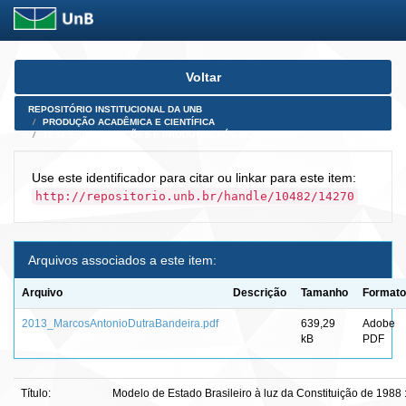
Skip
Voltar
navigation
REPOSITÓRIO INSTITUCIONAL DA UNB
PRODUÇÃO ACADÊMICA E CIENTÍFICA
TESES, DISSERTAÇÕES E PRODUTOS PÓS-DOUTORADO
Use este identificador para citar ou linkar para este item:
http://repositorio.unb.br/handle/10482/14270
Arquivos associados a este item:
Arquivo
Descrição
Tamanho
Formato
2013_MarcosAntonioDutraBandeira.pdf
639,29
Adobe
kB
PDF
Título:
Modelo de Estado Brasileiro à luz da Constituição de 1988 :