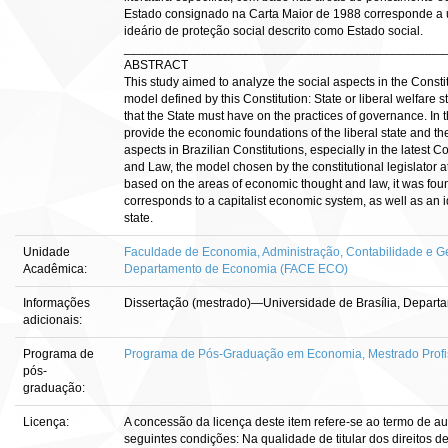
Estado consignado na Carta Maior de 1988 corresponde a 
ideário de proteção social descrito como Estado social.
______________________________________________
ABSTRACT
This study aimed to analyze the social aspects in the Consti
model defined by this Constitution: State or liberal welfare s
that the State must have on the practices of governance. In t
provide the economic foundations of the liberal state and the
aspects in Brazilian Constitutions, especially in the latest 
and Law, the model chosen by the constitutional legislator at it
based on the areas of economic thought and law, it was foun
corresponds to a capitalist economic system, as well as an i
state.
Unidade
Faculdade de Economia, Administração, Contabilidade e Ge
Acadêmica:
Departamento de Economia (FACE ECO)
Informações
Dissertação (mestrado)—Universidade de Brasília, Depart
adicionais:
Programa de
Programa de Pós-Graduação em Economia, Mestrado Profi
pós-
graduação:
Licença:
A concessão da licença deste item refere-se ao termo de a
seguintes condições: Na qualidade de titular dos direitos d