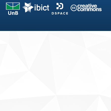
Fale conosco
Sobre