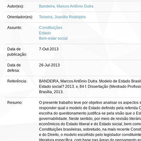
Autor(es):
Bandeira, Marcos Antônio Dutra
Orientador(es):
Teixeira, Joanílio Rodolpho
Assunto:
Constituições
Estado
Bem-estar social
Data de
7-Out-2013
publicação:
Data de
26-Jul-2013
defesa:
Referência:
BANDEIRA, Marcos Antônio Dutra. Modelo de Estado Brasilei
Estado social? 2013. x, 84 f. Dissertação (Mestrado Profi
Brasília, 2013.
Resumo:
O presente trabalho teve por objetivo analisar os aspectos
responder qual o modelo de Estado definido pela referida C
escolha do questionamento justifica-se pela visão que o Es
governabilidade. Neste sentido, por meio de revisão literá
econômicos do Estado liberal e do Estado social, bem como
Constituições brasileiras, sobretudo, na mais recente Cons
e do Direito, o modelo escolhido pelo legislador constituint
literatura específica, com base nas áreas do pensamento ec