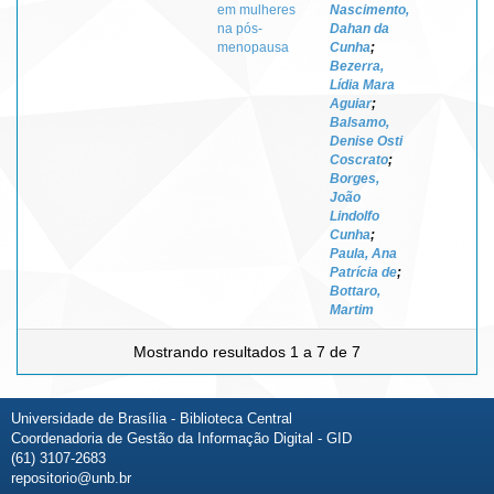
em mulheres
Nascimento,
na pós-
Dahan da
menopausa
Cunha
;
Bezerra,
Lídia Mara
Aguiar
;
Balsamo,
Denise Osti
Coscrato
;
Borges,
João
Lindolfo
Cunha
;
Paula, Ana
Patrícia de
;
Bottaro,
Martim
Mostrando resultados 1 a 7 de 7
Universidade de Brasília - Biblioteca Central
Coordenadoria de Gestão da Informação Digital - GID
(61) 3107-2683
repositorio@unb.br