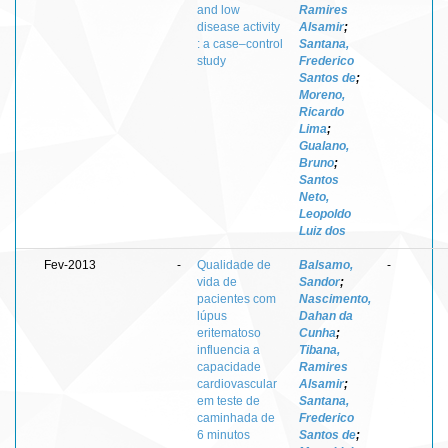
and low
Ramires
disease activity
Alsamir
;
: a case–control
Santana,
study
Frederico
Santos de
;
Moreno,
Ricardo
Lima
;
Gualano,
Bruno
;
Santos
Neto,
Leopoldo
Luiz dos
Fev-2013
-
Qualidade de
Balsamo,
-
vida de
Sandor
;
pacientes com
Nascimento,
lúpus
Dahan da
eritematoso
Cunha
;
influencia a
Tibana,
capacidade
Ramires
cardiovascular
Alsamir
;
em teste de
Santana,
caminhada de
Frederico
6 minutos
Santos de
;