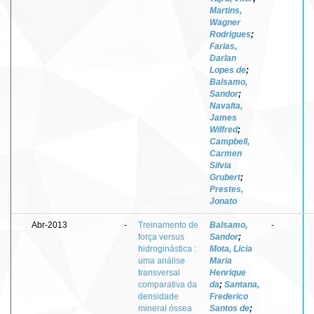
Martins,
Wagner
Rodrigues
;
Farias,
Darlan
Lopes de
;
Balsamo,
Sandor
;
Navalta,
James
Wilfred
;
Campbell,
Carmen
Silvia
Grubert
;
Prestes,
Jonato
Abr-2013
-
Treinamento de
Balsamo,
-
força versus
Sandor
;
hidroginástica :
Mota, Licia
uma análise
Maria
transversal
Henrique
comparativa da
da
;
Santana,
densidade
Frederico
mineral óssea
Santos de
;