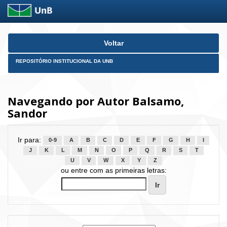
Skip
Voltar
navigation
REPOSITÓRIO INSTITUCIONAL DA UNB
Navegando por Autor Balsamo,
Sandor
Ir para:
0-9
A
B
C
D
E
F
G
H
I
J
K
L
M
N
O
P
Q
R
S
T
U
V
W
X
Y
Z
ou entre com as primeiras letras: