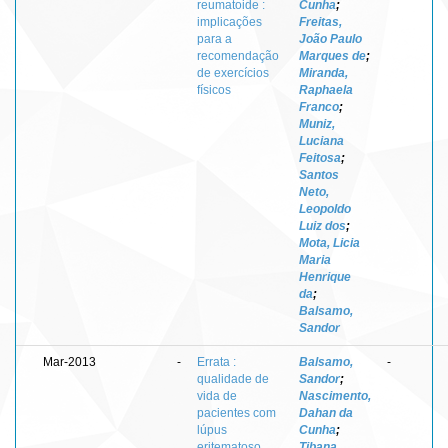
reumatoide :
Cunha
;
implicações
Freitas,
para a
João Paulo
recomendação
Marques de
;
de exercícios
Miranda,
físicos
Raphaela
Franco
;
Muniz,
Luciana
Feitosa
;
Santos
Neto,
Leopoldo
Luiz dos
;
Mota, Licia
Maria
Henrique
da
;
Balsamo,
Sandor
Mar-2013
-
Errata :
Balsamo,
-
qualidade de
Sandor
;
vida de
Nascimento,
pacientes com
Dahan da
lúpus
Cunha
;
eritematoso
Tibana,