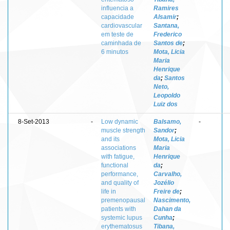
influencia a
Ramires
capacidade
Alsamir
;
cardiovascular
Santana,
em teste de
Frederico
caminhada de
Santos de
;
6 minutos
Mota, Licia
Maria
Henrique
da
;
Santos
Neto,
Leopoldo
Luiz dos
8-Set-2013
-
Low dynamic
Balsamo,
-
muscle strength
Sandor
;
and its
Mota, Licia
associations
Maria
with fatigue,
Henrique
functional
da
;
performance,
Carvalho,
and quality of
Jozélio
life in
Freire de
;
premenopausal
Nascimento,
patients with
Dahan da
systemic lupus
Cunha
;
erythematosus
Tibana,