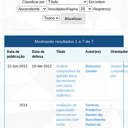
Classificar por:
Em ordem:
Resultados/Página
Registro(s):
Mostrando resultados 1 a 7 de 7
Data de
Data de
Título
Autor(es)
Orientador
publicação
defesa
22-Jun-2012
16-Abr-2012
Análise
Balsamo,
Santos Net
comparativa da
Sandor
Leopoldo L
aptidão física
dos
de mulheres
com lúpus
eritematoso
sistêmico
2014
-
Avaliação da
Santana,
-
capacidade
Frederico
funcional em
Santos de
;
pacientes com
Nascimento,
artrite
Dahan da