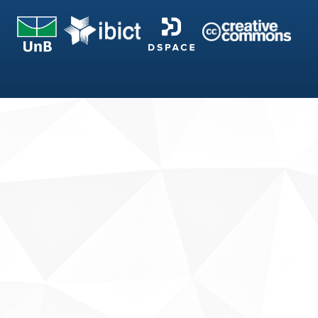
Fale conosco
Sobre