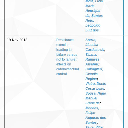
Mota, Licia
Maria
Henrique
da
;
Santos
Neto,
Leopoldo
Luiz dos
19-Nov-2013
-
Resistance
Souza,
-
exercise
Jéssica
leading to
Cardoso de
;
failure versus
Tibana,
not to failure :
Ramires
effects on
Alsamir
;
cardiovascular
Cavaglieri,
control
Claudia
Regina
;
Vieira, Denis
César Leite
;
Sousa, Nuno
Manuel
Frade de
;
Mendes,
Felipe
Augusto dos
Santos
;
Tajra, Vitor
;