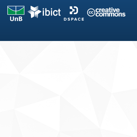
Fale conosco
Sobre