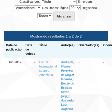
Classificar por:
Em ordem:
Resultados/Página
Registro(s):
Mostrando resultados 1 a 2 de 2
Data de
Data
Título
Autor(es)
Orientador(es)
Coori
publicação
de
defesa
Jun-2017
-
Fórum
Andrade,
-
-
Internacional
Manoel
sobre a
Pererira
Amazônia
de (org.)
;
Iadanza,
Enaile do
Espírito
Santo
(org.)
;
Azevedo,
Luiz
Augusto