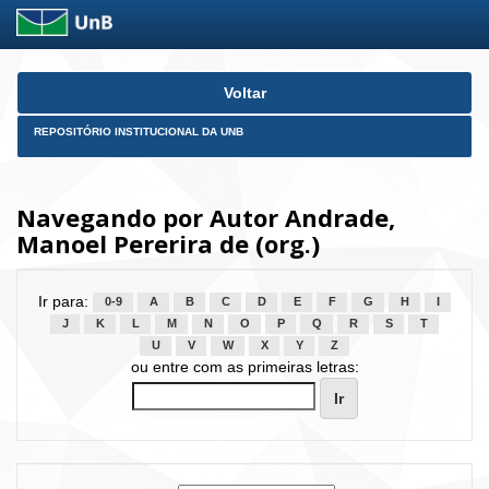
Skip
Voltar
navigation
REPOSITÓRIO INSTITUCIONAL DA UNB
Navegando por Autor Andrade,
Manoel Pererira de (org.)
Ir para:
0-9
A
B
C
D
E
F
G
H
I
J
K
L
M
N
O
P
Q
R
S
T
U
V
W
X
Y
Z
ou entre com as primeiras letras: