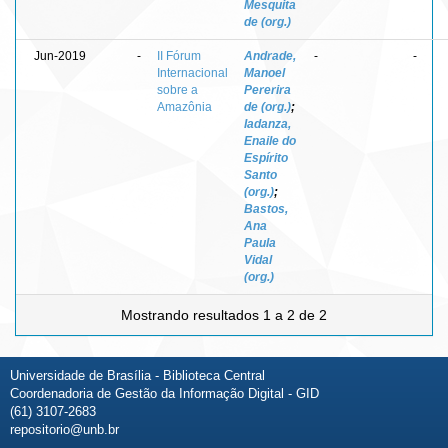
Mesquita
de (org.)
Jun-2019
-
II Fórum
Andrade,
-
-
Internacional
Manoel
sobre a
Pererira
Amazônia
de (org.)
;
Iadanza,
Enaile do
Espírito
Santo
(org.)
;
Bastos,
Ana
Paula
Vidal
(org.)
Mostrando resultados 1 a 2 de 2
Universidade de Brasília - Biblioteca Central
Coordenadoria de Gestão da Informação Digital - GID
(61) 3107-2683
repositorio@unb.br