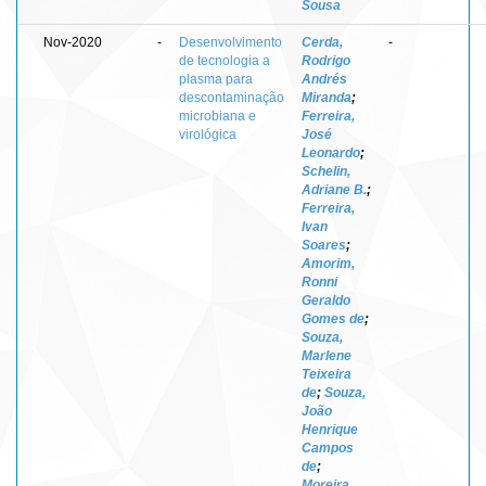
Sousa
Nov-2020
-
Desenvolvimento
Cerda,
-
de tecnologia a
Rodrigo
plasma para
Andrés
descontaminação
Miranda
;
microbiana e
Ferreira,
virológica
José
Leonardo
;
Schelin,
Adriane B.
;
Ferreira,
Ivan
Soares
;
Amorim,
Ronni
Geraldo
Gomes de
;
Souza,
Marlene
Teixeira
de
;
Souza,
João
Henrique
Campos
de
;
Moreira,