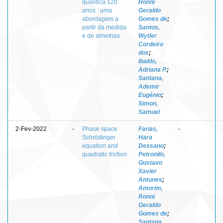
quântica 120
Ronni
anos : uma
Geraldo
abordagem a
Gomes de
;
partir da medida
Santos,
e de simetrias
Wytler
Cordeiro
dos
;
Ibaldo,
Adriana P.
;
Santana,
Ademir
Eugênio
;
Simon,
Samuel
2-Fev-2022
-
Phase space
Farias,
-
Schrödinger
Hara
equation and
Dessano
;
quadratic friction
Petronilo,
Gustavo
Xavier
Antunes
;
Amorim,
Ronni
Geraldo
Gomes de
;
Santana,