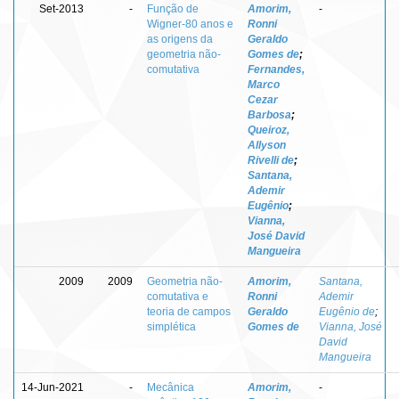
Set-2013
-
Função de
Amorim,
-
Wigner-80 anos e
Ronni
as origens da
Geraldo
geometria não-
Gomes de
;
comutativa
Fernandes,
Marco
Cezar
Barbosa
;
Queiroz,
Allyson
Rivelli de
;
Santana,
Ademir
Eugênio
;
Vianna,
José David
Mangueira
2009
2009
Geometria não-
Amorim,
Santana,
comutativa e
Ronni
Ademir
teoria de campos
Geraldo
Eugênio de
;
simplética
Gomes de
Vianna, José
David
Mangueira
14-Jun-2021
-
Mecânica
Amorim,
-