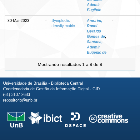
Ademir
Eugênio
30-Mai-2023
-
Symplectic
Amorim,
-
density matrix
Ronni
Geraldo
Gomes de
;
Santana,
Ademir
Eugênio de
Mostrando resultados 1 a 9 de 9
Universidade de Brasília - Biblioteca Central
Coordenadoria de Gestão da Informação Digital - GID
(61) 3107-2683
repositorio@unb.br