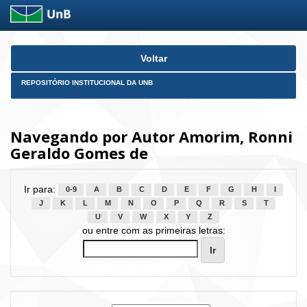
Skip
Voltar
navigation
REPOSITÓRIO INSTITUCIONAL DA UNB
Navegando por Autor Amorim, Ronni
Geraldo Gomes de
Ir para:
0-9
A
B
C
D
E
F
G
H
I
J
K
L
M
N
O
P
Q
R
S
T
U
V
W
X
Y
Z
ou entre com as primeiras letras: