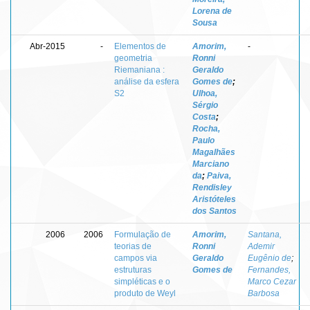
Lorena de
Sousa
Abr-2015
-
Elementos de
Amorim,
-
geometria
Ronni
Riemaniana :
Geraldo
análise da esfera
Gomes de
;
S2
Ulhoa,
Sérgio
Costa
;
Rocha,
Paulo
Magalhães
Marciano
da
;
Paiva,
Rendisley
Aristóteles
dos Santos
2006
2006
Formulação de
Amorim,
Santana,
teorias de
Ronni
Ademir
campos via
Geraldo
Eugênio de
;
estruturas
Gomes de
Fernandes,
simpléticas e o
Marco Cezar
produto de Weyl
Barbosa