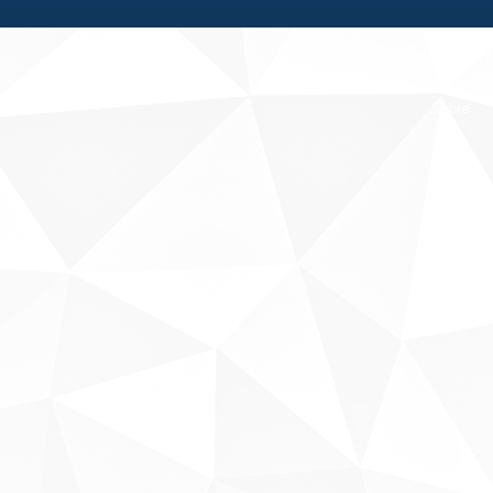
Fale conosco
Sobre