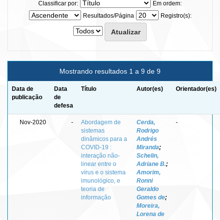
Classificar por:
Em ordem:
Resultados/Página
Registro(s):
Mostrando resultados 1 a 9 de 9
Data de
Data
Título
Autor(es)
Orientador(es)
publicação
de
defesa
Nov-2020
-
Abordagem de
Cerda,
-
sistemas
Rodrigo
dinâmicos para a
Andrés
COVID-19 :
Miranda
;
interação não-
Schelin,
linear entre o
Adriane B.
;
vírus e o sistema
Amorim,
imunológico, e
Ronni
teoria de
Geraldo
informação
Gomes de
;
Moreira,
Lorena de