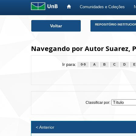
Comunidades e Coleções
Skip
REPOSITÓRIO INSTITUCIO
Voltar
navigation
Navegando por Autor Suarez, P
Ir para:
0-9
A
B
C
D
E
Classificar por:
< Anterior