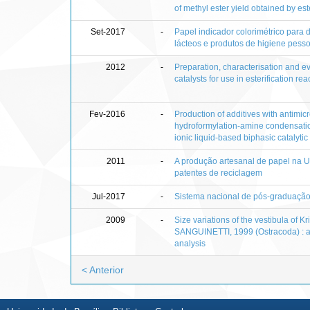
of methyl ester yield obtained by este
Set-2017
-
Papel indicador colorimétrico para
lácteos e produtos de higiene pesso
2012
-
Preparation, characterisation and ev
catalysts for use in esterification rea
Fev-2016
-
Production of additives with antimicr
hydroformylation-amine condensati
ionic liquid-based biphasic catalyti
2011
-
A produção artesanal de papel na Un
patentes de reciclagem
Jul-2017
-
Sistema nacional de pós-graduaçã
2009
-
Size variations of the vestibula o
SANGUINETTI, 1999 (Ostracoda) : a 
analysis
< Anterior