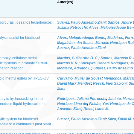
Autor(es)
gorduras : desafios tecnológicos
Suarez, Paulo Anselmo Ziani
;
Santos, André L
Juliana Petrocchi
;
Alves, Melquizedeque Ben
sts useful for biodiesel
Alves, Melquizedeque Bento
;
Medeiros, Fern
Magalhães de
;
Sousa, Marcelo Henrique
;
Rub
Suarez, Paulo Anselmo Ziani
arboxyl cellulose metal
Martins, Guilherme B. C.
;
Santos, Marcelo R.
ic systems to promote Suzuki-
Marcus V. R.
;
Sucupira, Renata Rodrigues
;
Me
ation reaction
Monteiro, Adriano L.
;
Suarez, Paulo Anselmo 
acid methyl esters by HPLC-UV
Carvalho, Myller de Sousa
;
Mendonça, Márcio
David Mark Mendes
;
Resck, Inês Sabioni
;
Su
Ziani
lytic hydrocracking in the
Rodrigues, Juliana Petrocchi
;
Jacinto, Marco
 produce liquid hydrocarbons
Henrique Lima de
;
Falcão, Yuri Henrique de O
Anselmo Ziani
;
Rossi, Liane M.
tic system for biodiesel
Suarez, Paulo Anselmo Ziani
;
Silva, Fabio M. 
scale to a continuous pilot plant