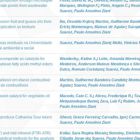
l production through microalgae
Pinho, David M. M.
;
Oliveira, Renato S.
;
Santos
 rate ponds from wastewater
Marques, Welington F.
;
Pinto, Angelo C.
;
Rezen
Suarez, Paulo Anselmo Ziani
ssion fruit and guava oils from
Iha, Osvaldo Kojiro
;
Martins, Guilherme Band
pplication as biofuels
Erick
;
Montenegro, Mateus de Aguiar
;
Sucupi
Suarez, Paulo Anselmo Ziani
uras residuais na Universidade
Suarez, Paulo Anselmo Ziani
;
Mello, Vinicius
de ambiental e social
omposite as catalysts for
Wanderley, Kaline A.
;
Leite, Amanda Moreira
ybean fatty acids methyl esters
Medeiros, Anderson Mateus Mendonça e Silv
Dutra, Romulo Coriolano
;
Suarez, Paulo Anse
metanol em etanol combustível
Martins, Guilherme Bandeira Candido
;
Monte
 de combustíveis
Aguiar
;
Suarez, Paulo Anselmo Ziani
ed catalyst for vegetable oil
Macedo, Caio C. S.
;
Abreu, Frederique R.
;
Tav
Melquizedeque Bento
;
Zara, Luiz F.
;
Rubim, J
Paulo Anselmo Ziani
 produce Catharina Sour beers
Ghesti, Grace Ferreira
;
Carvalho, Igor
;
Carmo,
Suarez, Paulo Anselmo Ziani
) and mid infrared (FTIR-ATR)
Kollar, Sara Regina Morais
;
Novotny, Etelvino
lytical methods for the analysis
Cláudia Jorge do
;
Suarez, Paulo Anselmo Zia