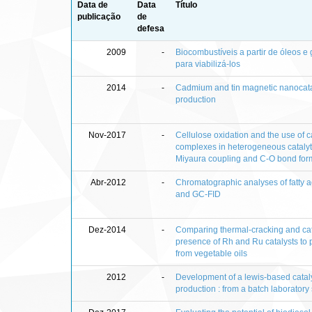
Data de
Data
Título
publicação
de
defesa
2009
-
Biocombustíveis a partir de óleos e 
para viabilizá-los
2014
-
Cadmium and tin magnetic nanocataly
production
Nov-2017
-
Cellulose oxidation and the use of c
complexes in heterogeneous catalyt
Miyaura coupling and C-O bond form
Abr-2012
-
Chromatographic analyses of fatty 
and GC-FID
Dez-2014
-
Comparing thermal-cracking and cata
presence of Rh and Ru catalysts to
from vegetable oils
2012
-
Development of a lewis-based cataly
production : from a batch laboratory 