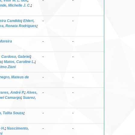
, Vitor M. L. dos
;
-
-
de, Michelle J. C.
;
eira Candido
;
Ehlert,
-
-
ra, Renata Rodrigues
;
 Moreira
-
-
;
Cardoso, Gabriel
;
-
-
a
;
Matos, Caroline L.
;
lmo Ziani
negro, Mateus de
-
-
ares, André P.
;
Alves,
-
-
oel Camargo
;
Suarez,
 Talita Souza
;
-
-
 H.
;
Nascimento,
-
-
ni