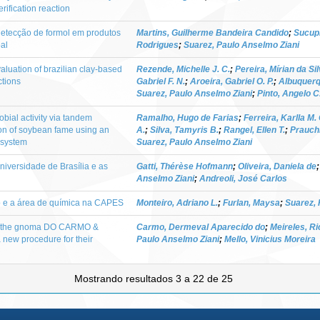
rification reaction
 detecção de formol em produtos
Martins, Guilherme Bandeira Candido
;
Sucupi
al
Rodrigues
;
Suarez, Paulo Anselmo Ziani
aluation of brazilian clay-based
Rezende, Michelle J. C.
;
Pereira, Mírian da Si
ctions
Gabriel F. N.
;
Aroeira, Gabriel O. P.
;
Albuquerq
Suarez, Paulo Anselmo Ziani
;
Pinto, Angelo C
obial activity via tandem
Ramalho, Hugo de Farias
;
Ferreira, Karlla M. 
on of soybean fame using an
A.
;
Silva, Tamyris B.
;
Rangel, Ellen T.
;
Prauch
c system
Suarez, Paulo Anselmo Ziani
iversidade de Brasília e as
Gatti, Thérèse Hofmann
;
Oliveira, Daniela de
Anselmo Ziani
;
Andreoli, José Carlos
o e a área de química na CAPES
Monteiro, Adriano L.
;
Furlan, Maysa
;
Suarez, 
f Krithe gnoma DO CARMO &
Carmo, Dermeval Aparecido do
;
Meireles, Ri
new procedure for their
Paulo Anselmo Ziani
;
Mello, Vinicius Moreira
Mostrando resultados 3 a 22 de 25