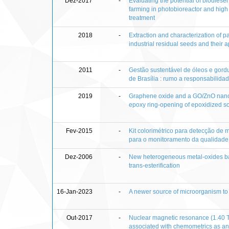
Dez-2017
-
Evaluating the potential of biodiese
farming in photobioreactor and high
treatment
2018
-
Extraction and characterization of pa
industrial residual seeds and their a
2011
-
Gestão sustentável de óleos e gord
de Brasília : rumo a responsabilida
2019
-
Graphene oxide and a GO/ZnO nanoc
epoxy ring-opening of epoxidized so
Fev-2015
-
Kit colorimétrico para detecção de 
para o monitoramento da qualidade
Dez-2006
-
New heterogeneous metal-oxides bas
trans-esterification
16-Jan-2023
-
A newer source of microorganism to
Out-2017
-
Nuclear magnetic resonance (1.40 T
associated with chemometrics as ana