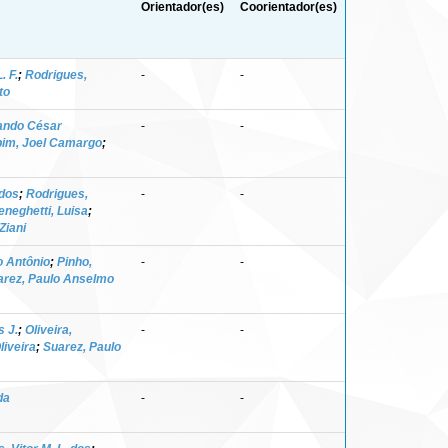
Orientador(es)
Coorientador(es)
. F.
;
Rodrigues,
-
-
to
ando César
-
-
im, Joel Camargo
;
 dos
;
Rodrigues,
-
-
neghetti, Luisa
;
Ziani
 Antônio
;
Pinho,
-
-
arez, Paulo Anselmo
s J.
;
Oliveira,
-
-
liveira
;
Suarez, Paulo
da
-
-