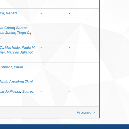
ra, Renata
-
-
lva Costa
;
Santos,
-
-
ue Junior, Tiago C.
;
.
C.
;
Machado, Paula M.
-
-
ner, Marcos Juliano
;
;
Suarez, Paulo
-
-
Paulo Anselmo Ziani
-
-
cardo Piazza
;
Suarez,
-
-
Próximo >