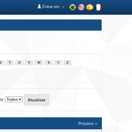
Entrar em:
S
T
U
V
W
X
Y
Z
s):
Próximo >