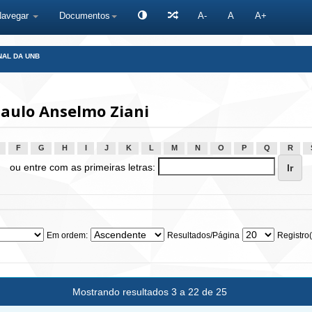
Navegar
Documentos
A-
A
A+
NAL DA UNB
aulo Anselmo Ziani
F
G
H
I
J
K
L
M
N
O
P
Q
R
ou entre com as primeiras letras:
Em ordem:
Resultados/Página
Registro(
Mostrando resultados 3 a 22 de 25