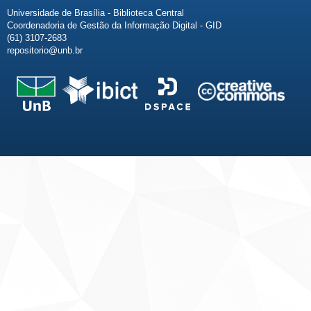
Universidade de Brasília - Biblioteca Central
Coordenadoria de Gestão da Informação Digital - GID
(61) 3107-2683
repositorio@unb.br
Fale conosco
Sobre