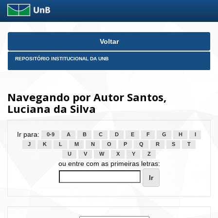
Skip
Voltar
navigation
REPOSITÓRIO INSTITUCIONAL DA UNB
Navegando por Autor Santos,
Luciana da Silva
Ir para:
0-9
A
B
C
D
E
F
G
H
I
J
K
L
M
N
O
P
Q
R
S
T
U
V
W
X
Y
Z
ou entre com as primeiras letras: