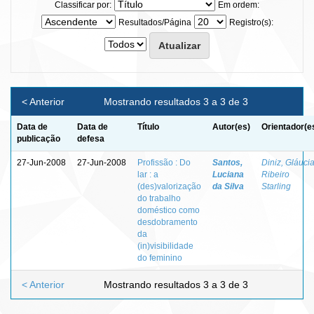
Classificar por:
Em ordem:
Resultados/Página
Registro(s):
< Anterior
Mostrando resultados 3 a 3 de 3
Data de
Data de
Título
Autor(es)
Orientador(e
publicação
defesa
27-Jun-2008
27-Jun-2008
Profissão : Do
Santos,
Diniz, Gláuci
lar : a
Luciana
Ribeiro
(des)valorização
da Silva
Starling
do trabalho
doméstico como
desdobramento
da
(in)visibilidade
do feminino
< Anterior
Mostrando resultados 3 a 3 de 3