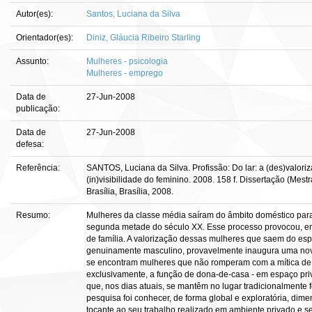
Autor(es):
Santos, Luciana da Silva
Orientador(es):
Diniz, Gláucia Ribeiro Starling
Assunto:
Mulheres - psicologia
Mulheres - emprego
Data de
27-Jun-2008
publicação:
Data de
27-Jun-2008
defesa:
Referência:
SANTOS, Luciana da Silva. Profissão: Do lar: a (des)valo
(in)visibilidade do feminino. 2008. 158 f. Dissertação (Mes
Brasília, Brasília, 2008.
Resumo:
Mulheres da classe média saíram do âmbito doméstico para o 
segunda metade do século XX. Esse processo provocou, en
de família. A valorização dessas mulheres que saem do esp
genuinamente masculino, provavelmente inaugura uma nov
se encontram mulheres que não romperam com a mítica de 
exclusivamente, a função de dona-de-casa - em espaço pr
que, nos dias atuais, se mantêm no lugar tradicionalmente 
pesquisa foi conhecer, de forma global e exploratória, di
tocante ao seu trabalho realizado em ambiente privado e s