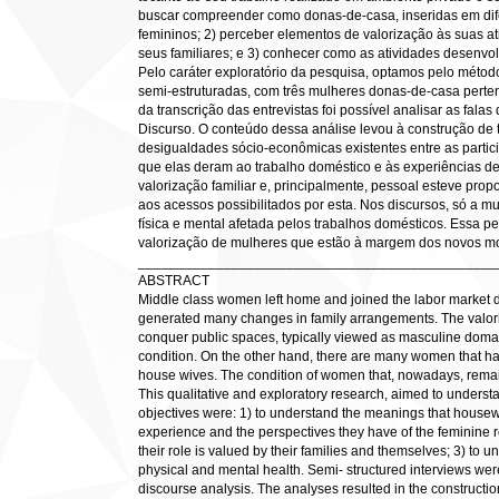
buscar compreender como donas-de-casa, inseridas em difer
femininos; 2) perceber elementos de valorização às suas at
seus familiares; e 3) conhecer como as atividades desenv
Pelo caráter exploratório da pesquisa, optamos pelo método 
semi-estruturadas, com três mulheres donas-de-casa pertenc
da transcrição das entrevistas foi possível analisar as fal
Discurso. O conteúdo dessa análise levou à construção de 
desigualdades sócio-econômicas existentes entre as partici
que elas deram ao trabalho doméstico e às experiências 
valorização familiar e, principalmente, pessoal esteve prop
aos acessos possibilitados por esta. Nos discursos, só a
física e mental afetada pelos trabalhos domésticos. Essa pe
valorização de mulheres que estão à margem dos novos mo
______________________________________________
ABSTRACT
Middle class women left home and joined the labor market du
generated many changes in family arrangements. The valoriz
conquer public spaces, typically viewed as masculine doma
condition. On the other hand, there are many women that hav
house wives. The condition of women that, nowadays, remain 
This qualitative and exploratory research, aimed to unders
objectives were: 1) to understand the meanings that housewiv
experience and the perspectives they have of the feminine ro
their role is valued by their families and themselves; 3) to u
physical and mental health. Semi- structured interviews were
discourse analysis. The analyses resulted in the constructio