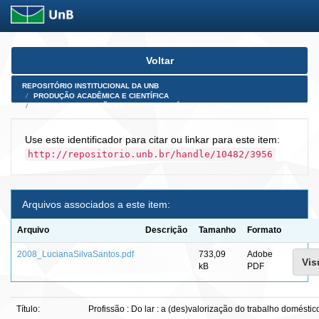
Skip
Voltar
navigation
REPOSITÓRIO INSTITUCIONAL DA UNB
PRODUÇÃO ACADÊMICA E CIENTÍFICA
TESES, DISSERTAÇÕES E PRODUTOS PÓS-DOUTORADO
Use este identificador para citar ou linkar para este item:
http://repositorio.unb.br/handle/10482/3956
Arquivos associados a este item:
Arquivo
Descrição
Tamanho
Formato
2008_LucianaSilvaSantos.pdf
733,09
Adobe
Vis
kB
PDF
Título:
Profissão : Do lar : a (des)valorização do trabalho domést