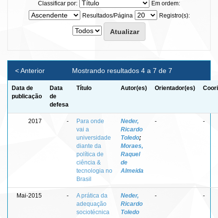
Classificar por:
Em ordem:
Resultados/Página
Registro(s):
< Anterior
Mostrando resultados 4 a 7 de 7
Data de
Data
Título
Autor(es)
Orientador(es)
Coori
publicação
de
defesa
2017
-
Para onde
Neder,
-
-
vai a
Ricardo
universidade
Toledo
;
diante da
Moraes,
política de
Raquel
ciência &
de
tecnologia no
Almeida
Brasil
Mai-2015
-
A prática da
Neder,
-
-
adequação
Ricardo
sociotécnica
Toledo