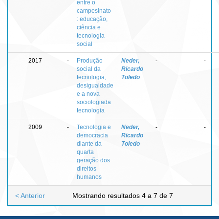
entre o
campesinato
: educação,
ciência e
tecnologia
social
2017
-
Produção
Neder,
-
-
social da
Ricardo
tecnologia,
Toledo
desigualdade
e a nova
sociologiada
tecnologia
2009
-
Tecnologia e
Neder,
-
-
democracia
Ricardo
diante da
Toledo
quarta
geração dos
direitos
humanos
< Anterior
Mostrando resultados 4 a 7 de 7