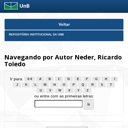
Skip
Voltar
navigation
REPOSITÓRIO INSTITUCIONAL DA UNB
Navegando por Autor Neder, Ricardo
Toledo
Ir para:
0-9
A
B
C
D
E
F
G
H
I
J
K
L
M
N
O
P
Q
R
S
T
U
V
W
X
Y
Z
ou entre com as primeiras letras: