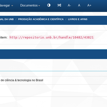
Navegar
Documentos
A-
A
A+
NAL DA UNB
PRODUÇÃO ACADÊMICA E CIENTÍFICA
LIVROS E AFINS
 item:
http://repositorio.unb.br/handle/10482/43821
 de ciência & tecnologia no Brasil