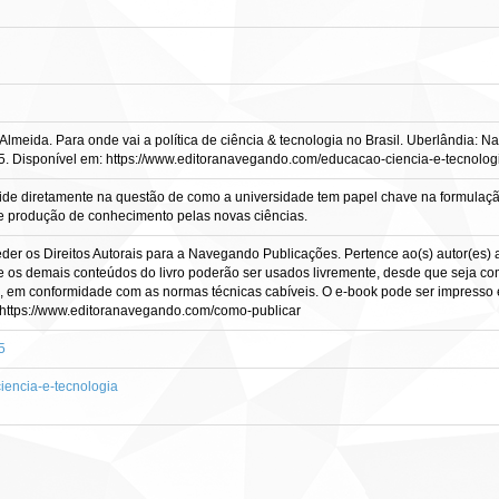
eida. Para onde vai a política de ciência & tecnologia no Brasil. Uberlândia: N
5. Disponível em: https://www.editoranavegando.com/educacao-ciencia-e-tecnolog
ide diretamente na questão de como a universidade tem papel chave na formulaçã
e produção de conhecimento pelas novas ciências.
er os Direitos Autorais para a Navegando Publicações. Pertence ao(s) autor(es) a 
e os demais conteúdos do livro poderão ser usados livremente, desde que seja com
te, em conformidade com as normas técnicas cabíveis. O e-book pode ser impresso e
https://www.editoranavegando.com/como-publicar
5
iencia-e-tecnologia