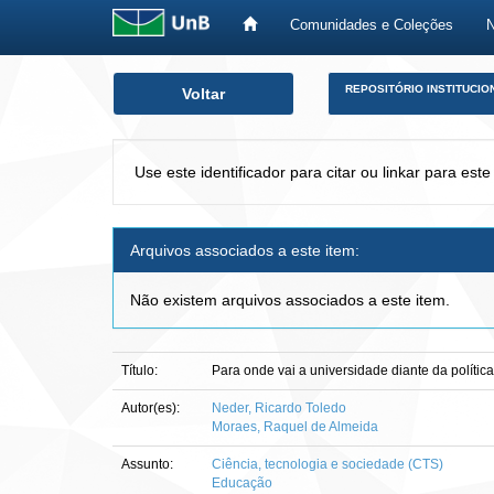
Comunidades e Coleções
Skip
REPOSITÓRIO INSTITUCIO
Voltar
navigation
Use este identificador para citar ou linkar para este
Arquivos associados a este item:
Não existem arquivos associados a este item.
Título:
Para onde vai a universidade diante da política
Autor(es):
Neder, Ricardo Toledo
Moraes, Raquel de Almeida
Assunto:
Ciência, tecnologia e sociedade (CTS)
Educação