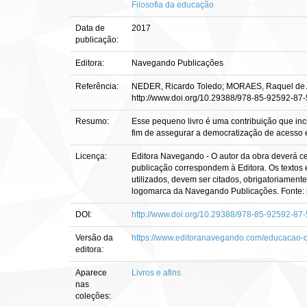
Filosofia da educação
Data de
2017
publicação:
Editora:
Navegando Publicações
Referência:
NEDER, Ricardo Toledo; MORAES, Raquel de Alm
http://www.doi.org/10.29388/978-85-92592-87-
Resumo:
Esse pequeno livro é uma contribuição que inc
fim de assegurar a democratização de acesso 
Licença:
Editora Navegando - O autor da obra deverá ced
publicação correspondem à Editora. Os textos 
utilizados, devem ser citados, obrigatoriamen
logomarca da Navegando Publicações. Fonte: 
DOI:
http://www.doi.org/10.29388/978-85-92592-87-
Versão da
https://www.editoranavegando.com/educacao-c
editora:
Aparece
Livros e afins
nas
coleções: